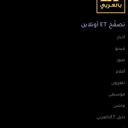
تصفّح
ET
أونلاين
أخبار
فيديو
صور
أفلام
تلفزيون
موسيقى
فاشن
دليل ETبالعربي