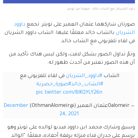
داود الشريان مع الشاب خالد - صورة من تويتر
صورتان شاركهما عثمان العمير على تويتر  تجمع 
داوود 
الشريان
 بالشاب خالد معلقًا عليها: الشاب داوود الشريان 
في لقاء تلفزيوني مع الشاب خالد.
وتمّ تداول الصور بشكل لافت، ولكن ليس هناك تأكيد من 
أن هذه الصور تعتبر من أحدث ظهور له.
الشاب 
#داوود_الشريان
 في لقاء تلفزيوني مع 
#الشاب_خالد
#صورة_حصرية
pic.twitter.com/BlKQYLY26n
— Oalomeirعثمان العمير (@OthmanAlomeir)
December
24, 2021
وسبق وشارك محمد ابن داوود فيديو لوالده على تويتر وهو 
يرسم على جدران فناء منزله برفقة أحفاده، معلقًا: "الوالد 