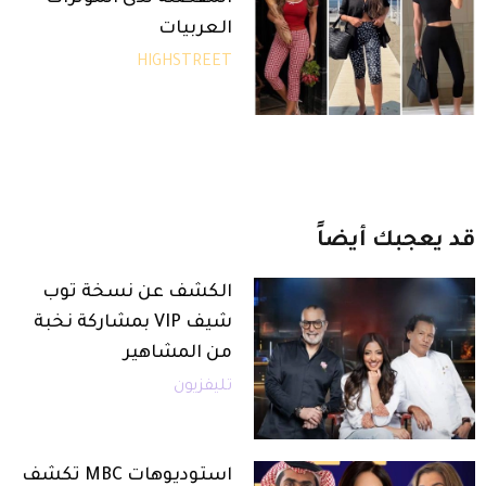
العربيات
HIGHSTREET
قد
يعجبك
أيضاً
الكشف عن نسخة توب
شيف VIP بمشاركة نخبة
من المشاهير
تليفزيون
استوديوهات MBC تكشف