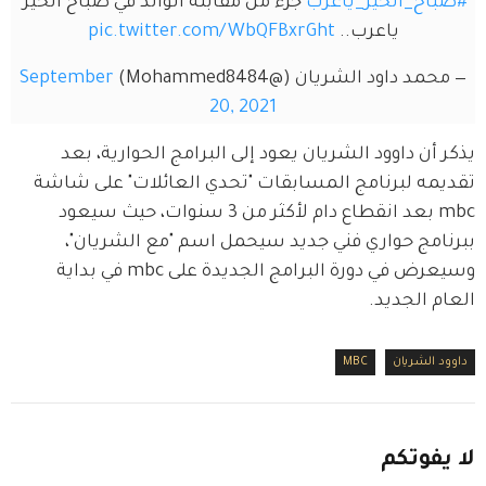
#صباح_الخير_ياعرب
 جزء من مقابلة الوالد في صباح الخير 
ياعرب.. 
pic.twitter.com/WbQFBxrGht
— محمد داود الشريان (@Mohammed8484)
September
20, 2021
يذكر أن داوود الشريان يعود إلى البرامج الحوارية، بعد 
تقديمه لبرنامج المسابقات "تحدي العائلات" على شاشة 
mbc بعد انقطاع دام لأكثر من 3 سنوات، حيث سيعود 
ببرنامج حواري فني جديد سيحمل اسم "مع الشريان"، 
وسيعرض في دورة البرامج الجديدة على mbc في بداية 
العام الجديد.
داوود الشريان
MBC
لا
يفوتكم