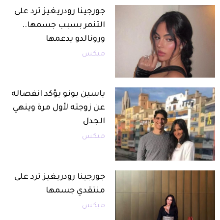
جورجينا رودريغيز ترد على
التنمر بسبب جسمها..
ورونالدو يدعمها
ميكس
ياسين بونو يؤكد انفصاله
عن زوجته لأول مرة وينهي
الجدل
ميكس
جورجينا رودريغيز ترد على
منتقدي جسمها
ميكس