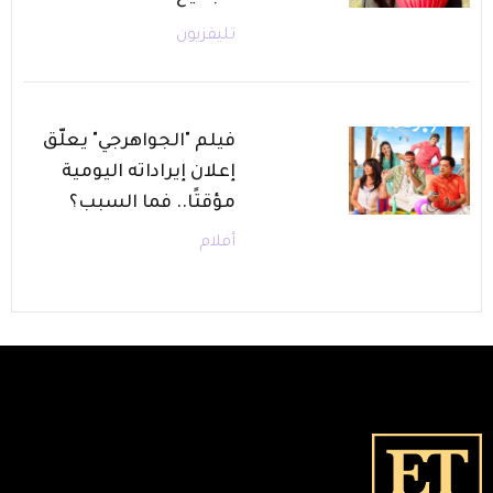
تليفزيون
فيلم "الجواهرجي" يعلّق
إعلان إيراداته اليومية
مؤقتًا.. فما السبب؟
أفلام