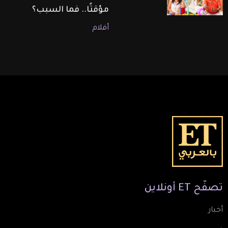
مؤقتًا.. فما السبب؟
أفلام
تصفّح
ET
أونلاين
أخبار