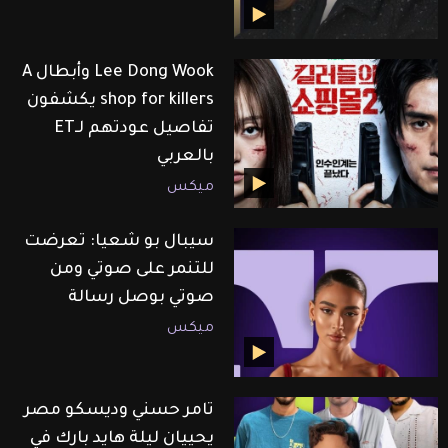
Lee Dong Wook وأبطال A
shop for killers يكشفون
تفاصيل عودتهم لـET
بالعربي
ميكس
سيبال بو شعيا: تعرضت
للتنمر على صوتي ومن
صوتي بوصل رسالة
ميكس
تامر حسني وديسكو مصر
يحييان ليلة هايد بارك في