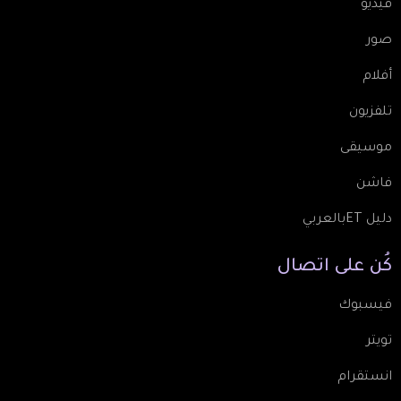
فيديو
صور
أفلام
تلفزيون
موسيقى
فاشن
دليل ETبالعربي
كُن
على
اتصال
فيسبوك
تويتر
انستقرام