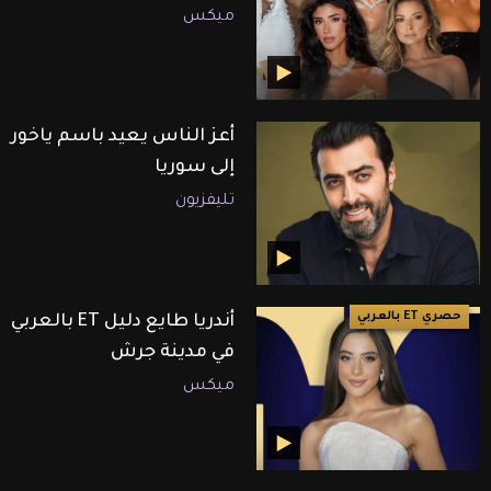
ميكس
أعز الناس يعيد باسم ياخور
إلى سوريا
تليفزيون
حصري ET بالعربي
أندريا طايع دليل ET بالعربي
في مدينة جرش
ميكس