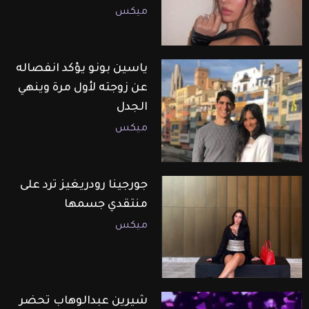
ميكس
ياسين بونو يؤكد انفصاله
عن زوجته لأول مرة وينهي
الجدل
ميكس
جورجينا رودريغيز ترد على
منتقدي جسمها
ميكس
شيرين عبدالوهاب تحضر