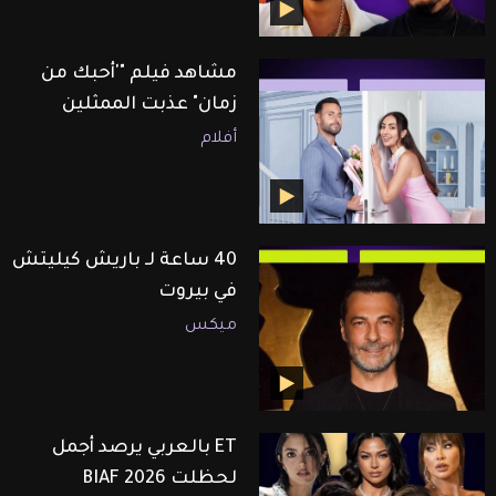
مشاهد فيلم "'أحبك من
زمان" عذبت الممثلين
أفلام
40 ساعة لـ باريش كيليتش
في بيروت
ميكس
ET بالعربي يرصد أجمل
لحظلت BIAF 2026