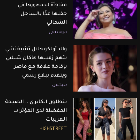
مفاجأة لجمهورها في
حفلها غدًا بالساحل
الشمالي
موسيقى
والد أولكو هلال تشيفتشي
يتهم زميلها هاكان شيلبي
بإقامة علاقة مع قاصر
ويتقدم ببلاغ رسمي
ميكس
بنطلون الكابري... الصيحة
المفضلة لدى المؤثرات
العربيات
HIGHSTREET