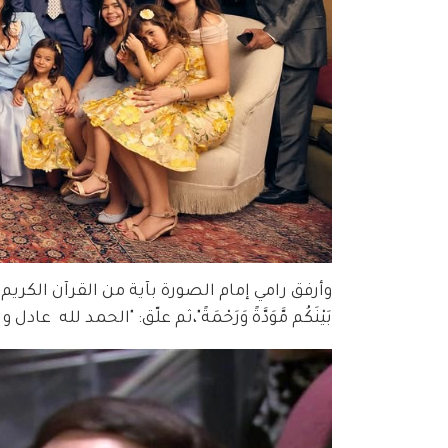
وأرفق رامي إمام الصورة بآية من القرآن الكريم قائلاً:"وَمِنْ آ
بَيْنَكُم مَّوَدَّةً وَرَحْمَةً"،ثم علّق: "الحمد لله  عادل