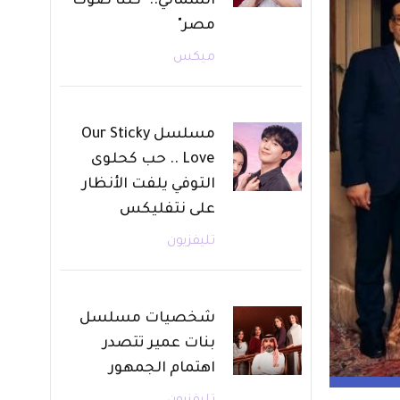
الشمالي.. "كلنا صوت
مصر"
ميكس
مسلسل Our Sticky
Love .. حب كحلوى
التوفي يلفت الأنظار
على نتفليكس
تليفزيون
شخصيات مسلسل
بنات عمير تتصدر
اهتمام الجمهور