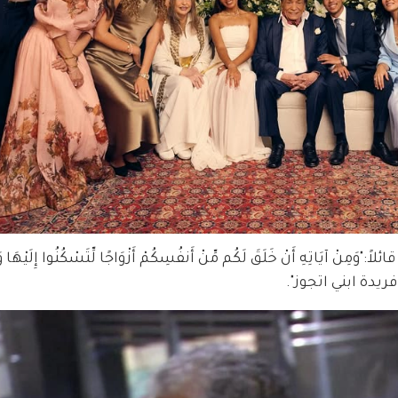
يَاتِهِ أَنْ خَلَقَ لَكُم مِّنْ أَنفُسِكُمْ أَزْوَاجًا لِّتَسْكُنُوا إِلَيْهَا وَ
 و فريدة ابني اتجوز".