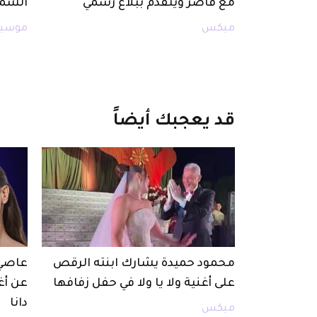
مع قاصر ويتقدم ببلاغ رسمي
الشما
ميكس
موسيق
قد
يعجبك
أيضاً
محمود حميدة يشارك ابنته الرقص
على أغنية ولا يا ولا في حفل زفافها
عن أغن
دانا
ميكس