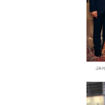
جَعَلَ 