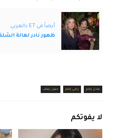
أيضاً في ET بالعربي
ظهور نادر لهالة الشلق
عادل إمام
رامي إمام
حفل زفاف
لا
يفوتكم