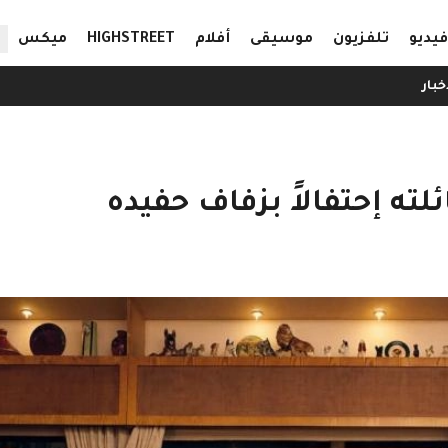
ال
فيديو
تلفزيون
موسيقى
أفلام
HIGHSTREET
ميكس
خبار
ته إحتفالاً بزفاف حفيده