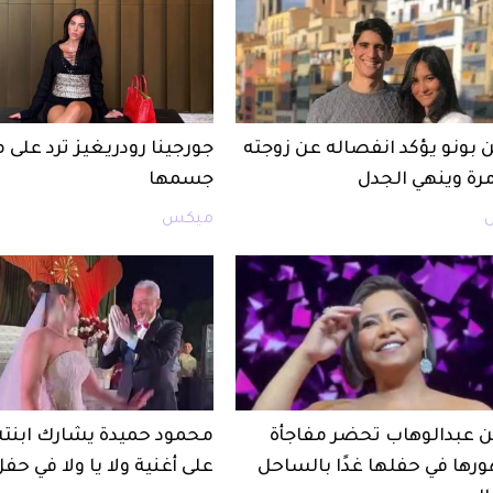
 بونو يؤكد انفصاله عن زوجته
جورجينا رودريغيز ترد على 
مرة وينهي الجدل
جسمها
ميكس
 عبدالوهاب تحضر مفاجأة
محمود حميدة يشارك ابنت
رها في حفلها غدًا بالساحل
على أغنية ولا يا ولا في حف