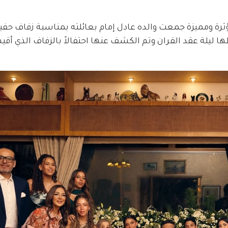
رة ومميزة جمعت والده عادل إمام بعائلته بمناسبة زفاف حفيد
ها ليلة عقد القران وتم الكشف عنها احتفالاً بالزفاف الذي أق