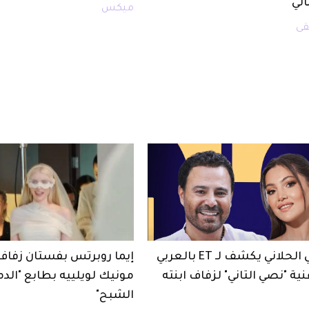
لي
ميكس
ى
عاصي الحلاني يكشف لـ ET بالعربي
إيما روبرتس بفستان زفاف
ية "نصي التاني" لزفاف ابنته
مونيك لويلييه بطابع "الدم
الشبح"