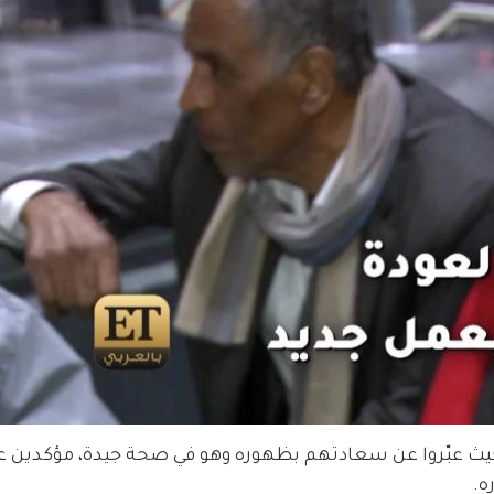
 حيث عبّروا عن سعادتهم بظهوره وهو في صحة جيدة، مؤكدين ع
ه.