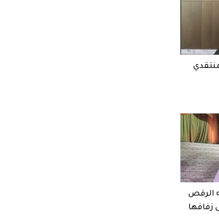
منتقدي
ه الرقص
ل زفافها