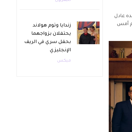
تليفزيون
ه عادل 
يم أمس 
زندايا وتوم هولاند
يحتفلان بزواجهما
بحفل سري في الريف
الإنجليزي
ميكس