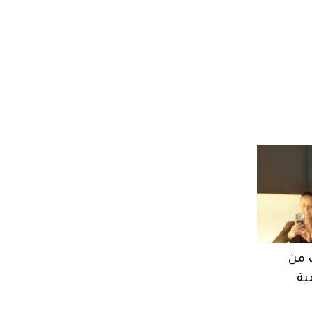
 من
ية