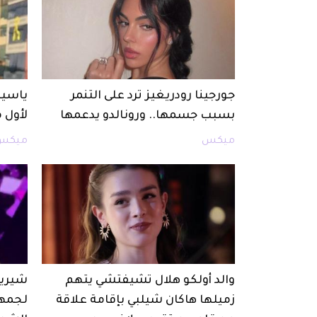
جورجينا رودريغيز ترد على التنمر
ياسين
بسبب جسمها.. ورونالدو يدعمها
لأول 
ميكس
ميكس
والد أولكو هلال تشيفتشي يتهم
شيرين
زميلها هاكان شيلبي بإقامة علاقة
لجمهو