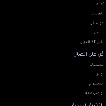
أفلام
تلفزيون
موسيقى
فاشن
دليل ETبالعربي
كُن
على
اتصال
فيسبوك
تويتر
انستقرام
تواصل معنا