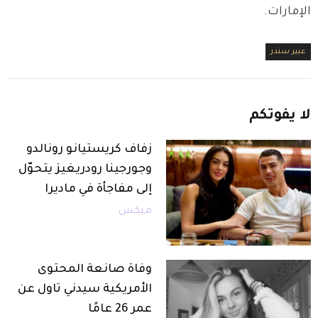
الإمارات.
عبير سندر
لا
يفوتكم
زفاف كريستيانو رونالدو
وجورجينا رودريغيز يتحوّل
إلى مفاجأة في ماديرا
ميكس
وفاة صانعة المحتوى
الأمريكية سيدني تاول عن
عمر 26 عامًا