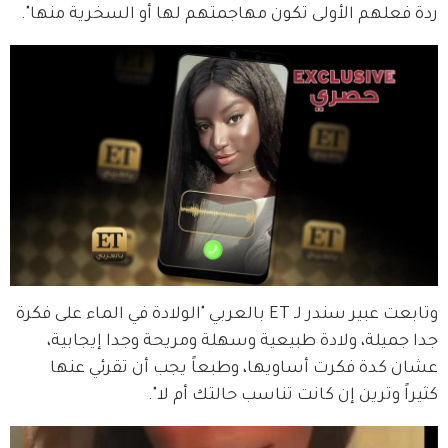
ردة فعلهم الأولى تكون مهاجمتهم لها أو السخرية منها".
وتابعت عبير سندر لـ ET بالعربي "الولادة في الماء على فكرة 
جدا جميلة، ولادة طبيعية وسهلة ومريحة وجدا إيجابية، 
عشان كدة فكرت أساويها، وطبعاً يجب أن تقرئي عنها 
كثيراً وترين إن كانت تناسب حالتك أم لا".