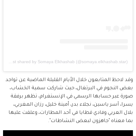
A post shared by Somaya Elkhashab (@somaya.elkhashab.star)
وقد لاحظ المتابعون خلال الأيام القليلة الماضية عن تواجد 
بعض النجوم في البرتغال، حيث شاركت سمية الخشاب، 
صورة عبر حسابها الرسمي في الإنستغرام، تظهر برفقة 
يسرا، آسر ياسين، نجلاء بدر، أمينة خليل، رزان المغربي، 
بلال العربي وفادي قطايا في أحد المطارات، وعلقت عليها 
بما معناه "جاهزون لبعض النشاطات".