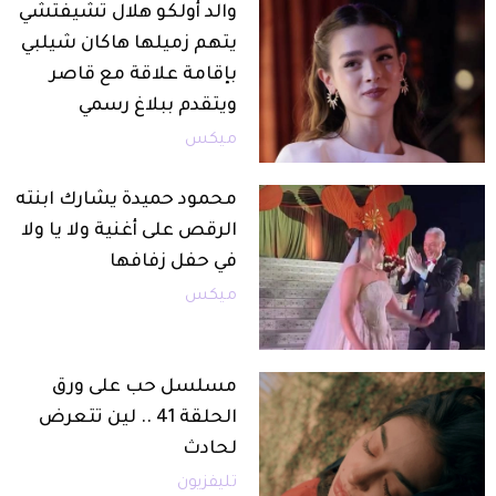
والد أولكو هلال تشيفتشي
يتهم زميلها هاكان شيلبي
بإقامة علاقة مع قاصر
ويتقدم ببلاغ رسمي
ميكس
محمود حميدة يشارك ابنته
الرقص على أغنية ولا يا ولا
في حفل زفافها
ميكس
مسلسل حب على ورق
الحلقة 41 .. لين تتعرض
لحادث
تليفزيون