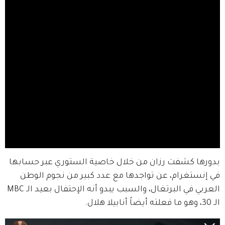
بدورها كشفت رزان من خلال خاصية الستوري عبر حسابها 
في إنستغرام، عن تواجدها مع عدد كبير من نجوم الوطن 
العربي في البرتغال، والسبب يبدو أنه الإحتفال بعيد الـ MBC 
الـ 30، وهو ما فعلته أيضاً أنابيلا هلال.