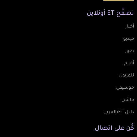
تصفّح
ET
أونلاين
أخبار
فيديو
صور
أفلام
تلفزيون
موسيقى
فاشن
دليل ETبالعربي
كُن
على
اتصال