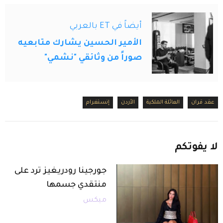
أيضاً في ET بالعربي
الأمير الحسين يشارك متابعيه
صوراً من وثائقي "نشمي"
عقد قران
العائلة الملكية
الأردن
إنستغرام
لا
يفوتكم
جورجينا رودريغيز ترد على
منتقدي جسمها
ميكس