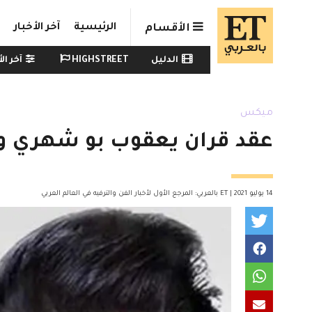
Skip to main conten
الرئيسية
آخر الأخبار
الأقسام
Watch menu
الدليل
HIGHSTREET
آخر الأ
ميكس
عقد قران يعقوب بو شهري و
14 يوليو 2021 | ET بالعربي: المرجع الأول لأخبار الفن والترفيه في العالم العربي