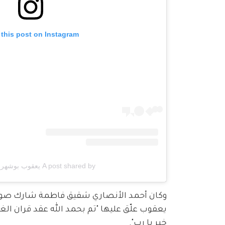
 this post on Instagram
A post shared by يعقوب بوشهري (@y.k.b)
وكان أحمد الأنصاري شقيق فاطمة شارك صورة 
يعقوب علّق عليها "تم بحمد الله عقد قران الغ
خير يا رب".