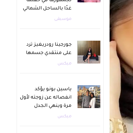
لجمهورها في حفلها
غدًا بالساحل الشمالي
موسيقى
جورجينا رودريغيز ترد
على منتقدي جسمها
ميكس
ياسين بونو يؤكد
انفصاله عن زوجته لأول
مرة وينهي الجدل
ميكس