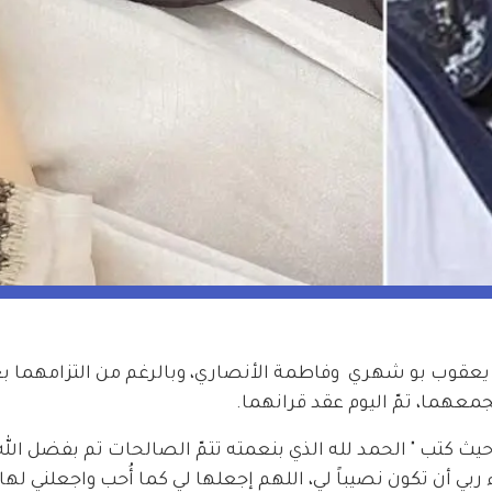
ن يعقوب بو شهري  وفاطمة الأنصاري، وبالرغم من التزامهما ب
عهما، تمّ اليوم عقد قرانهما.
حيث كتب " الحمد لله الذي بنعمته تتمّ الصالحات تم بفضل الله
 عقد قراني بمن شاء ربي أن تكون نصيباً لي، اللهم إجعلها لي كما أُحب واجعلني ل