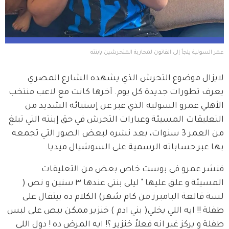
عمر السولية يلجأ إلى القانون لمحاربة المتحرشين بإبنته
لايزال موضوع التحرش الذي يشهده الشارع المصري 
يعرف تطورات جديدة كل يوم. آخرها كانت مع لاعب منتخب 
الأهلي عمرو السولية الذي عبر عن إستيائه الشديد من 
التعليقات المسيئة وعبارات التحرش في حق إبنته التي تبلغ 
من العمر 3 سنوات، بعد نشره لبعض الصور التي تجمعه 
بها عبر حساباته الرسمية على السوشيال ميديا.
فنشر عمرو في بوست خاص بعض من التعليقات 
المسيئة و علق عليها " ليلى بنتي عندها ٣ سنين و نص ( 
لسة قالعة البامبرز من كام شهر) الكلام ده بيتقال على 
طفلة !! ايه اللي يخلي( بني ادم ) خنزير ممكن يبص على لبس 
طفلة و يركز غير انه فعلاً خنزير ؟! ايه المرض ده ! دول اللي 