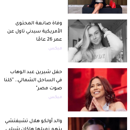
وفاة صانعة المحتوى
الأمريكية سيدني تاول عن
عمر 26 عامًا
ميكس
حفل شيرين عبد الوهاب
في الساحل الشمالي.. "كلنا
صوت مصر"
ميكس
والد أولكو هلال تشيفتشي
يتهم زميلها هاكان شيلبي