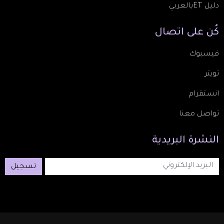
دليل ETبالعربي
كُن
على
اتصال
فيسبوك
تويتر
انستقرام
تواصل معنا
النشرة
البريدية
تسجيل