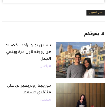
عمر السولية
لا
يفوتكم
ياسين بونو يؤكد انفصاله
عن زوجته لأول مرة وينهي
الجدل
ميكس
جورجينا رودريغيز ترد على
منتقدي جسمها
ميكس