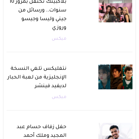
بلاكبينك تحتفل بمرور 10
سنوات.. ورسائل من
جيني وليسا وجيسو
وروزي
ميكس
نتفليكس تلغي النسخة
الإنجليزية من لعبة الحبار
لديفيد فينشر
ميكس
حفل زفاف حسام عبد
المجيد وملك أحمد