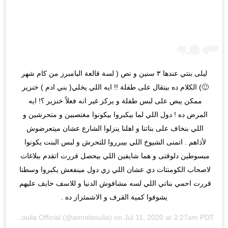
ليلى بنتي عندها ٣ سنين و نص ( لسة قالعة البامبرز من كام شهر 
🙂) الكلام ده بيتقال على طفلة !! ايه اللي يخلي( بني ادم ) خنزير 
ممكن يبص على لبس طفلة و يركز غير انه فعلاً خنزير ؟! ايه 
المرض ده ! دول اللي لما بيكبروا بيكونوا مغتصبين و متحرشين و 
اللي بنخاف على بناتنا و اهلنا ينزلوا الشارع عشان ميتعرضوش 
لأذاهم . اتمنى الشيوخ اللي بيبرروا للتحرش و لبس البنت يكونوا 
مبسوطين دلوقتى و هما شايفين اللي بيحصل قررت اتقدم ببلاغات 
لاصحاب الكومنتات دي عشان اللي زي دول مينفعش يكبروا وسطنا 
قررت احمي بناتي اللي لسه مشافوش الدنيا و للاسف خايف عليهم 
يشوفوا كمية القرف و الاشمئزاز ده .
Amrelsoulia Official
(@amrelsoulia) on
Jul 11, 2020 at 3:27am PDT