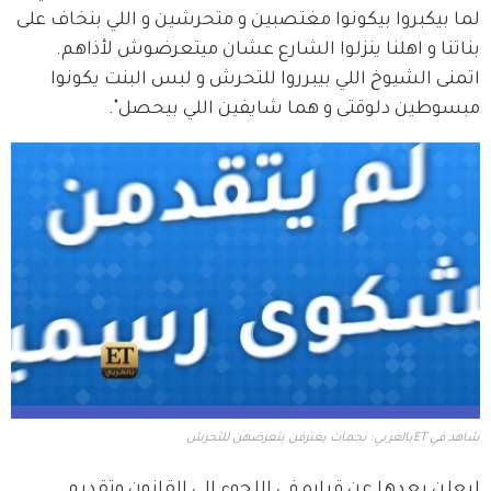
لما بيكبروا بيكونوا مغتصبين و متحرشين و اللي بنخاف على 
بناتنا و اهلنا ينزلوا الشارع عشان ميتعرضوش لأذاهم. 
اتمنى الشيوخ اللي بيبرروا للتحرش و لبس البنت يكونوا 
مبسوطين دلوقتى و هما شايفين اللي بيحصل".
شاهد في ETبالعربي: نجمات يعترفن بتعرضهن للتحرش
ليعلن بعدها عن قراره في اللجوء إلى القانون وتقديم 