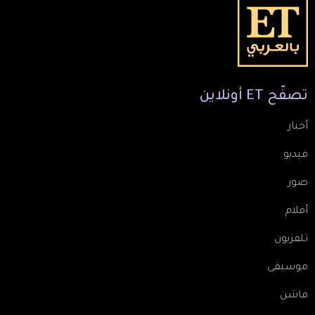
تصفّح
ET
أونلاين
أخبار
فيديو
صور
أفلام
تلفزيون
موسيقى
فاشن