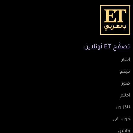
تصفّح
ET
أونلاين
أخبار
فيديو
صور
أفلام
تلفزيون
موسيقى
فاشن