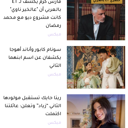
حصري ET بالعربي
فارس كرم يكشف لـ ET
بالعربي أن "عالخير ناوي"
كانت مشروع ديو مع محمد
رمضان
ميكس
سونام كابور وأناند أهوجا
يكشفان عن اسم ابنهما
الثاني
ميكس
ريتا حايك تستقبل مولودها
الثاني “زياد” وتعلن: عائلتنا
اكتملت
ميكس