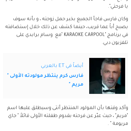
يا فرحتي".
وكان فارس فاجأ الجميع بخبر حمل زوجته ، و بأنه سوف 
يصبح أباً عما قريب، حينما كشف عن ذلك خلال إستضافته 
في برنامج "KARAOKE CARPOOL "مع  وسام برايدي على 
تلفزيون دبي.
أيضاً في ET بالعربي
فارس كرم ينتظر مولودته الأولى "
مريم "
وأكد وقتها بأن المولود المنتظر أنثى وسيطلق عليها اسم 
"مريم" ، حيث عبّر عن فرحته بقدوم طفلته الأولى قائلاً " جاي 
مريومة " .