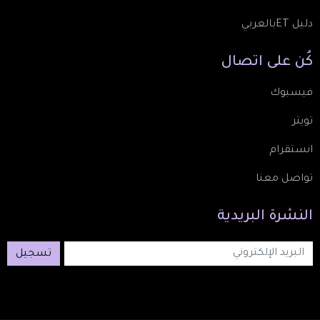
دليل ETبالعربي
كُن
على
اتصال
فيسبوك
تويتر
انستقرام
تواصل معنا
النشرة
البريدية
تسجيل