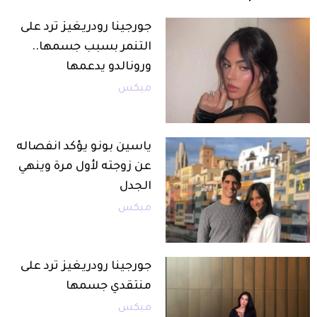
جورجينا رودريغيز ترد على
التنمر بسبب جسمها..
ورونالدو يدعمها
ميكس
ياسين بونو يؤكد انفصاله
عن زوجته لأول مرة وينهي
الجدل
ميكس
جورجينا رودريغيز ترد على
منتقدي جسمها
ميكس