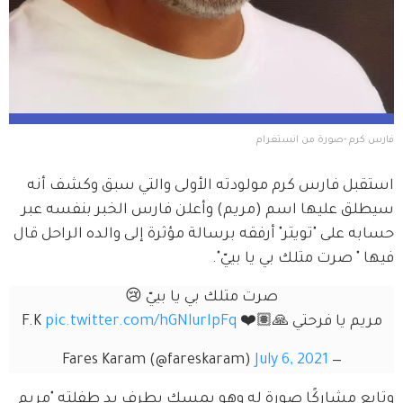
فارس كرم -صورة من انستغرام
استقبل فارس كرم مولودته الأولى والتي سبق وكشف أنه 
سيطلق عليها اسم (مريم) وأعلن فارس الخبر بنفسه عبر 
حسابه على "تويتر" أرفقه برسالة مؤثرة إلى والده الراحل قال 
فيها " صرت متلك بي يا بييّ".
صرت متلك بي يا بييّ 😢
مريم يا فرحتي 🙏🏽❤️ F.K 
pic.twitter.com/hGNlurIpFq
July 6, 2021
— Fares Karam (@fareskaram)
وتابع مشاركًا صورة له وهو يمسك بطرف يد طفلته "مريم 