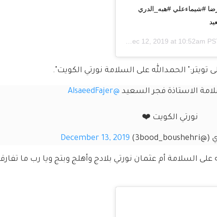
ا #شيماءعلي #هبه_الدري 
يد
Dec 12, 2019 at 10:52am P
تويتر:" الحمدالله على السلامة نورتي الكويت".
امة الاستاذة فجر السعيد 
@AlsaeedFajer
نورتي الكويت ❤️
3bood_)
December 13, 2019
 على السلامة أم عثمان نورتي بلادج وأهلج وبتج ويا رب ما تفارق