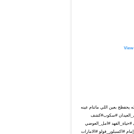
View
 يحفظج بعين اللي ماتنام عينه 
alsaeedf 👇🏻 #مي#مي_العيدان #سكوب#كشف 
حياة_الفهد #امل_العوضي 
م #اكسبلور_فولو #الامارات 