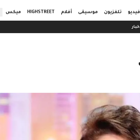
ال
فيديو
تلفزيون
موسيقى
أفلام
HIGHSTREET
ميكس
خبار
ت