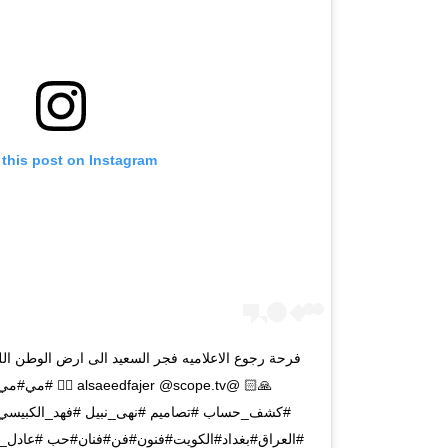
 this post on Instagram
فرحة رجوع الاعلاميه فجر السعيد الى ارض الوطن الله
🙏🏻 @ajer @scope.tv
#كشف_حساب #تصاميم #نهى_نبيل #فهد_الكبيسي #
#العراق#بغداد#الكويت#فنون#فن#فنان#حب #عادل_إما