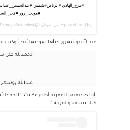
#فرح_الهادي #الرياض#شمس #عبدالحسين_عبدالرض
#موديل_روز #فجر_السع
A post shared by
مي العيدان
(@mayal3eidankwt) on
ST
عبدالله بوشهري هنأها بعودتها أيضاً وكتب على 
الحمدلله على سل
— عبدالله بوشهري (@boushehri
 أما صديقتها المقربة أحلام فكتبت: " الحمدالله
هالابتسامة والفرحة."