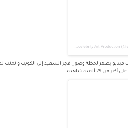
A post shared by Worldcelebrity Art Production (@worldcelebrity.art)
رت فيديو يظهر لحظة وصول فجر السعيد إلى الكويت و تمنت لها
29 ألف مشاهدة.