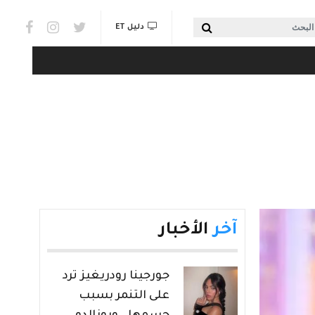
Social links & Watch
بحث
دليل ET
آخر
الأخبار
جورجينا رودريغيز ترد
على التنمر بسبب