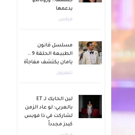
جسمها.. ورونالدو
يدعمها
ميكس
مسلسل قانون
الطبيعة الحلقة 9 ..
يامان يكتشف مفاجأة
تليفزيون
لين الحايك لـ ET
بالعربي: لو عاد الزمن
لشاركت في ذا فويس
كيدز مجدداً