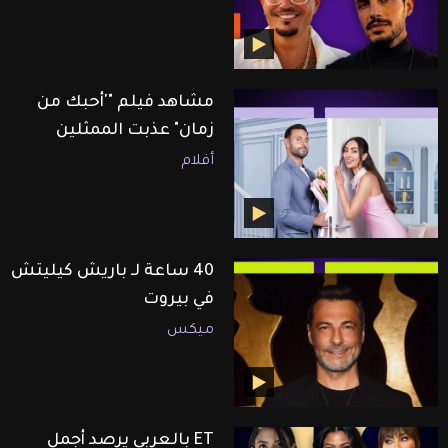
مشاهد فيلم "'أحبك من
زمان" عذبت الممثلين
أفلام
40 ساعة لـ باريش كيليتش
في بيروت
ميكس
ET بالعربي يرصد أجمل