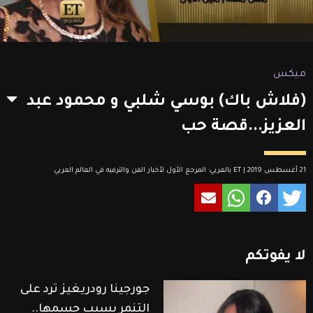
ميكس
(فلاش باك) بوسي شلبي و محمود عبد
العزيز...قصة حب
21 أغسطس 2019 | ET بالعربي: المرجع الأول لأخبار الفن والترفيه في العالم العربي
لا
يفوتكم
جورجينا رودريغيز ترد على
التنمر بسبب جسمها..