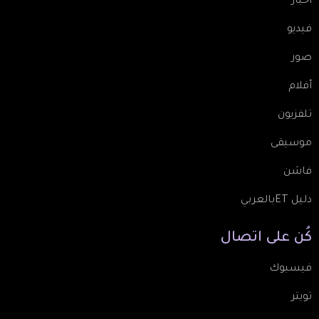
أخبار
فيديو
صور
أفلام
تلفزيون
موسيقى
فاشن
دليل ETبالعربي
كُن
على
اتصال
فيسبوك
تويتر