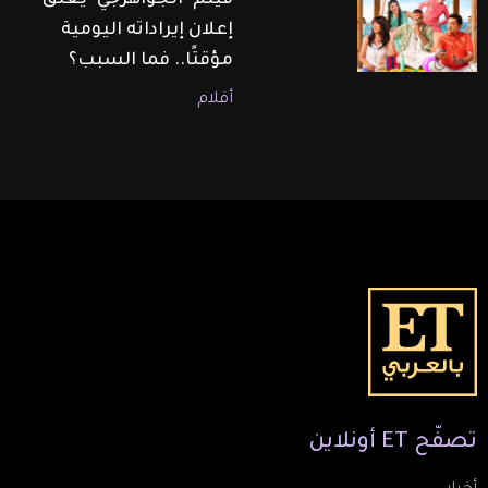
فيلم "الجواهرجي" يعلّق
إعلان إيراداته اليومية
مؤقتًا.. فما السبب؟
أفلام
تصفّح
ET
أونلاين