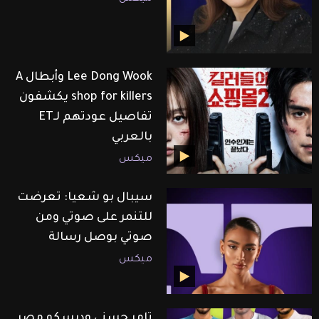
Lee Dong Wook وأبطال A
shop for killers يكشفون
تفاصيل عودتهم لـET
بالعربي
ميكس
سيبال بو شعيا: تعرضت
للتنمر على صوتي ومن
صوتي بوصل رسالة
ميكس
تامر حسني وديسكو مصر