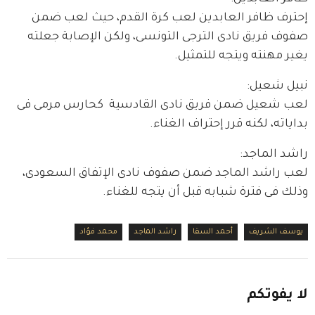
إحترف ظافر العابدين لعب كرة القدم، حيث لعب ضمن 
صفوف فريق نادى الترجى التونسى، ولكن الإصابة جعلته 
يغير مهنته ويتجه للتمثيل.
نبيل شعيل:
لعب شعيل ضمن فريق نادى القادسية  كحارس مرمى فى 
بداياته، لكنه قرر إحتراف الغناء.
راشد الماجد:
لعب راشد الماجد ضمن صفوف نادى الإتفاق السعودى، 
وذلك فى فترة شبابه قبل أن يتجه للغناء.
يوسف الشريف
أحمد السقا
راشد الماجد
محمد فؤاد
لا
يفوتكم