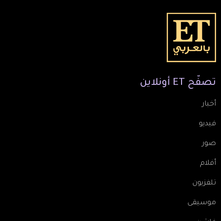
تصفّح
ET
أونلاين
أخبار
فيديو
صور
أفلام
تلفزيون
موسيقى