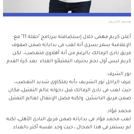
يوسف الشريف
أعلن كريم فهمى خلال إستضافته ببرنامج "حفلة 11" مع 
الإعلامية سمر يسرى أنه لعب فى بداياته ضمن صفوف 
فريق نادى الزمالك بالرغم من أنه أهلاوى متعصب،  لكن 
كريم ليس أول نجم يحترف التمثيلأو الغناء  بعد كرة القدم .
نور الشرف:
عرف الراحل نور الشريف بأنه زملكاوى شديد التعصب، 
حيث لعب فى نادى الزمالك قبل دخوله عالم التمثيل، فكان 
ضمن فريق الناشئين  ولكنه فضل الإنتقال لعالم التمثيل.
محمد فؤاد:
لعب محمد فؤاد فى بداياته ضمن فريق النادى الأهلى، لكنه 
لم يستمر فى هذا المجال ، حيث وجد نفسه أكثر بالغناء .