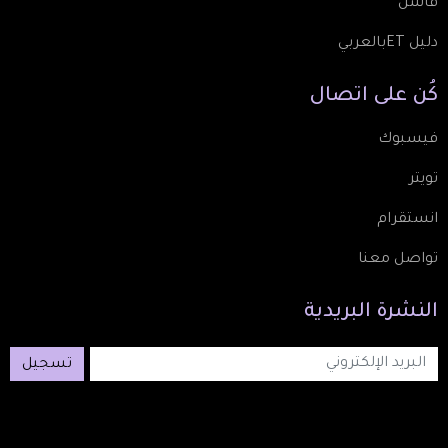
فاشن
دليل ETبالعربي
كُن
على
اتصال
فيسبوك
تويتر
انستقرام
تواصل معنا
النشرة
البريدية
تسجيل