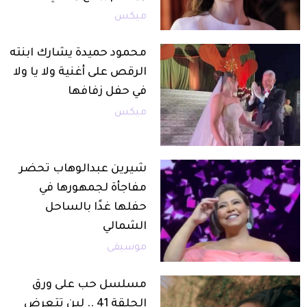
ميكس
محمود حميدة يشارك ابنته
الرقص على أغنية ولا يا ولا
في حفل زفافها
ميكس
شيرين عبدالوهاب تحضر
مفاجأة لجمهورها في
حفلها غدًا بالساحل
الشمالي
موسيقى
مسلسل حب على ورق
الحلقة 41 .. لين تتعرض