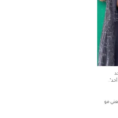
د 
حد".
ني مو 