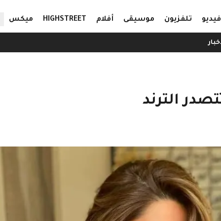
ال
فيديو
تلفزيون
موسيقى
أفلام
HIGHSTREET
ميكس
خبار
صدر الترند