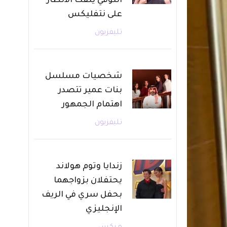
التوفي يلفت الأنظار
على نتفليكس
تليفزيون
شخصيات مسلسل
بنات عمير تتصدر
اهتمام الجمهور
تليفزيون
زندايا وتوم هولاند
يحتفلان بزواجهما
بحفل سري في الريف
الإنجليزي