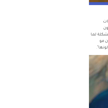
ات 
ن 
شكلة لما 
 مو 
ونها".