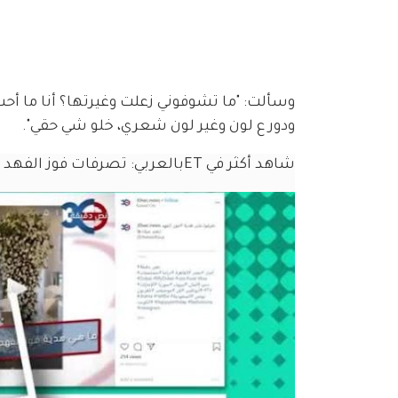
وسألت: "ما تشوفوني زعلت وغيرتها؟ أنا ما أحب
ودور ع لون وغير لون شعري، خلو شي حقي".
شاهد أكثر في ETبالعربي: تصرفات فوز الفهد تجعلها ترند 🔻