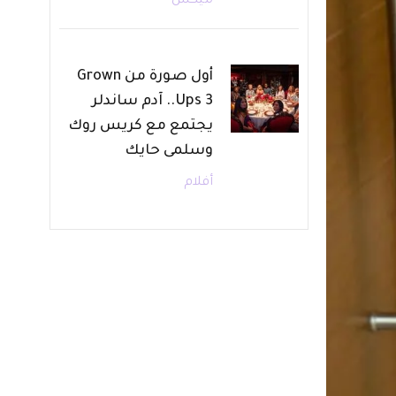
ميكس
أول صورة من Grown
Ups 3.. آدم ساندلر
يجتمع مع كريس روك
وسلمى حايك
أفلام