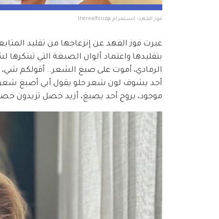
فوز الفهد- انستغرام @therealfouz
عبرت فوز الفهد عن إنزعاجها من تقليد المتابع
بتقليدها واعتماد ألوان الصبغة التي تبتكرها
الرمادي، أموت على صبغ الشعر.. أقولكم شي، 
أحد يشوف لون شعر حلو يقول أبي أصبغ شعري 
موجود، يروح أحد يصبغ، أزيد خصل تزيدون خصل، أ