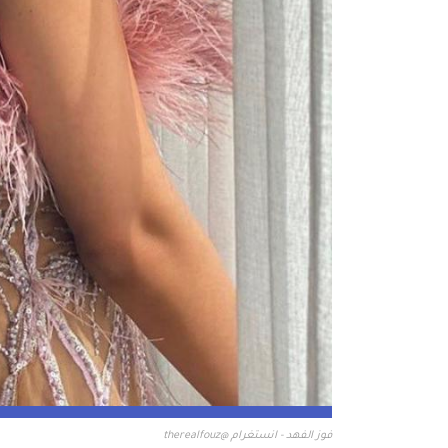
فوز الفهد - انستغرام @therealfouz