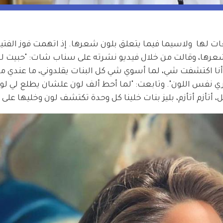
ات لها  ولاسيما فيما يتعلق بلون شعرها. إذ اتهمت فوز الفتي
 لشعرها، وقالت من خلال فيديو نشرته على سناب شات: "حبيت لو
أنا اكتشفت شي، لما أسوي شي كل البنات يقلدوني، ما عندي م
نفس اللون". وتابعت: "لما أحط ألف لون علشان يطلع لي لون
تأزم أتأزم، بليز بنات خلينا كل وحدة تكتشف لون وخليها على ل