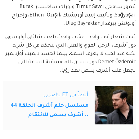
تيمور سافجي Timur Savcı وبوراك ساجيسار Burak 
Sağyaşar، وتأليف إيثيم أوزيشيك Ethem Özışık، وإخراج 
أولوتش بيرقدار Uluç Bayraktar.
تحت شعار "حب واحد.. عقاب واحد"، يلعب شاتاي أولوسوي 
دور أشرف، الرجل القوي والغني الذي يتحكم في كل شيء 
لكنه عبد لحب لا يعرف اسمه، بينما تجسد ديميت أوزديمير 
Demet Özdemir دور نيسان، الموسيقية الشابة التي 
تجعل قلب أشرف ينبض بعد رؤيا.
أيضاً في ET بالعربي
مسلسل حلم أشرف الحلقة 44
.. أشرف يسعى للانتقام