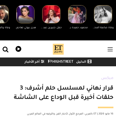
Skip to main conten
وفاة صانعة المحتوى الأمريكية سيدني تاول عن عمر 26 عامًا
محمود حميدة يشارك ابنته الرقص على أغنية ولا يا ولا في حفل زفافها
حفل شيرين عبد الوهاب في الساحل الشمالي.. "كلنا صوت مصر"
هدى بيوتي تهاجم المتنمرين على ابنتها نور: لا تعرفون ما تمر به
ile Menu
الدليل
HIGHSTREET
آخر الأخبار
Watch menu
ميكس
قرار نهائي لمسلسل حلم أشرف: 3
حلقات أخيرة قبل الوداع على الشاشة
16 مايو 2026 | ET بالعربي: المرجع الأول لأخبار الفن والترفيه في العالم العربي