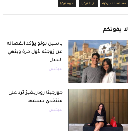
مسلسلات تركية
دراما تركية
نجوم تركيا
لا
يفوتكم
ياسين بونو يؤكد انفصاله
عن زوجته لأول مرة وينهي
الجدل
ميكس
جورجينا رودريغيز ترد على
منتقدي جسمها
ميكس