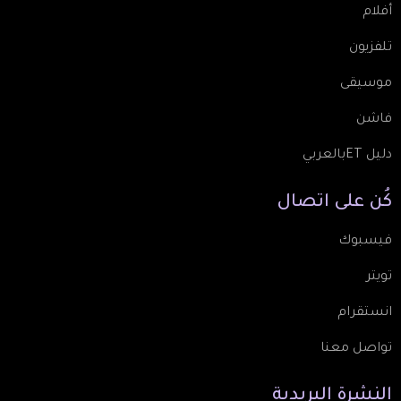
أفلام
تلفزيون
موسيقى
فاشن
دليل ETبالعربي
كُن
على
اتصال
فيسبوك
تويتر
انستقرام
تواصل معنا
النشرة
البريدية