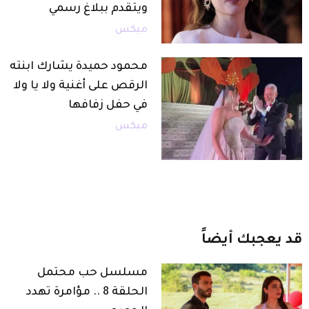
ويتقدم ببلاغ رسمي
ميكس
محمود حميدة يشارك ابنته
الرقص على أغنية ولا يا ولا
في حفل زفافها
ميكس
قد
يعجبك
أيضاً
مسلسل حب محتمل
الحلقة 8 .. مؤامرة تهدد