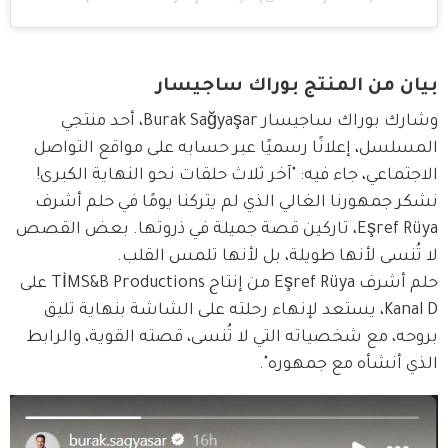
بيان من المنتج بوراك ساجيسار
وشارك بوراك ساجيسار Burak Sağyaşar، أحد منتجي 
المسلسل، إعلانًا رسميًا عبر حسابه على مواقع التواصل 
الاجتماعي، جاء فيه: "آخر ثلاث حلقات نحو النهاية الكبرى! 
نشكر جمهورنا الغالي الذي لم يتركنا يومًا في حلم أشرف 
Eşref Rüya، تاركين قصة جميلة في ذروتها. بعض القصص 
لا تُنسى لأنها طويلة، بل لأنها تلمس القلب.
حلم أشرف Eşref Rüya من إنتاج TİMS&B Productions على 
Kanal D، يستعد لإنهاء رحلته على الشاشة بنهاية تليق 
بروحه، مع شخصياته التي لا تُنسى، قصته القوية، والرابط 
الذي أنشأه مع جمهوره". 