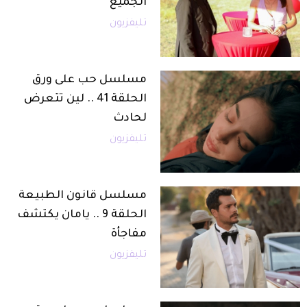
الجميع
تليفزيون
مسلسل حب على ورق
الحلقة 41 .. لين تتعرض
لحادث
تليفزيون
مسلسل قانون الطبيعة
الحلقة 9 .. يامان يكتشف
مفاجأة
تليفزيون