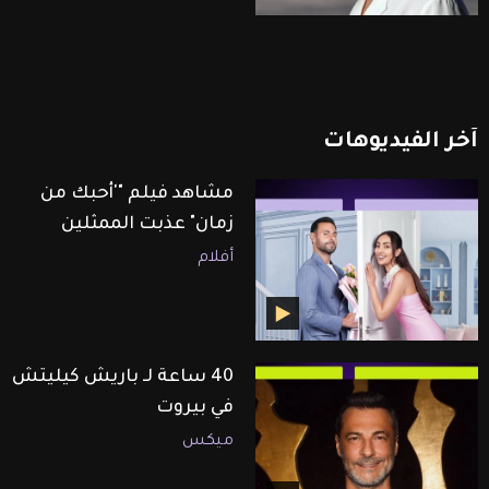
آخر
الفيديوهات
مشاهد فيلم "'أحبك من
زمان" عذبت الممثلين
أفلام
40 ساعة لـ باريش كيليتش
في بيروت
ميكس