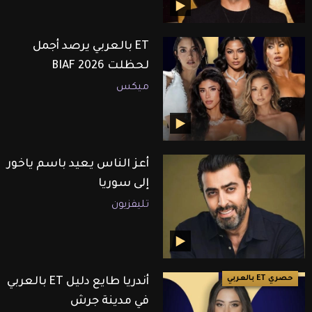
ET بالعربي يرصد أجمل
لحظلت BIAF 2026
ميكس
أعز الناس يعيد باسم ياخور
إلى سوريا
تليفزيون
حصري ET بالعربي
أندريا طايع دليل ET بالعربي
في مدينة جرش