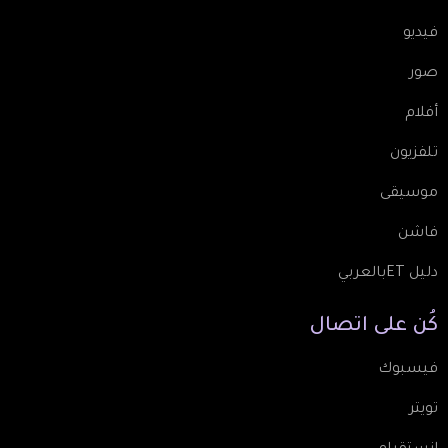
فيديو
صور
أفلام
تلفزيون
موسيقى
فاشن
دليل ETبالعربي
كُن
على
اتصال
فيسبوك
تويتر