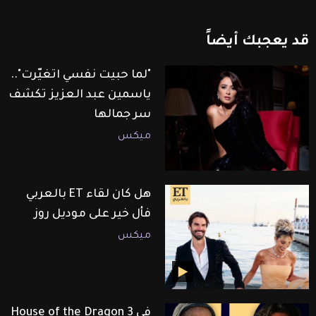
قد
يعجبك
أيضاً
"لما حبيت نفسي اتغيّرت"..
ياسمين عبد العزيز تكشف
سر جمالها
ميكس
هل كان لقاء ET بالعربي
فأل خير على موديل روز
ميكس
في House of the Dragon 3