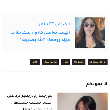
أيضاً في ET بالعربي
إليسا تواسي كارول سماحة في
عزاء زوجها : "الله يصبرها"
كارول سماحة
مسرحية
لبنان
كازينو لبنان
إكس
لا
يفوتكم
جورجينا رودريغيز ترد على
التنمر بسبب جسمها..
ورونالدو يدعمها