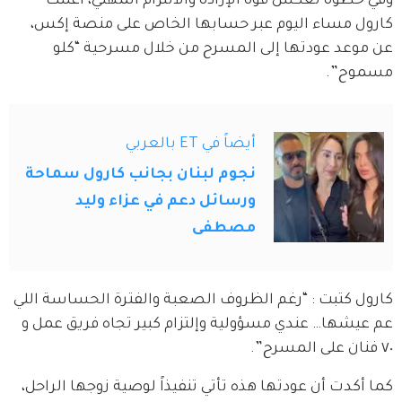
وفي خطوة تعكس قوة الإرادة والالتزام المهني، أعلنت 
كارول مساء اليوم عبر حسابها الخاص على منصة إكس، 
عن موعد عودتها إلى المسرح من خلال مسرحية “كلو 
مسموح”.
أيضاً في ET بالعربي
نجوم لبنان بجانب كارول سماحة
ورسائل دعم في عزاء وليد
مصطفى
كارول كتبت : “رغم الظروف الصعبة والفترة الحساسة اللي 
عم عيشها… عندي مسؤولية وإلتزام كبير تجاه فريق عمل و 
٧٠ فنان على المسرح”.
كما أكدت أن عودتها هذه تأتي تنفيذاً لوصية زوجها الراحل، 