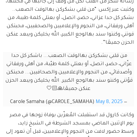
رسالة شكر من القلب لكل من وقف إلى جانبها في محنتها، 
وكتبت عبر إكس: “من قلبي بشكركن بهالوقت الصعب.. 
بشكر كل حدا عزاني، حضر، اتصل، أو بعتلي كلمة طيبة، من 
أهلي ورفقاتي، من النجوم والإعلاميين والصحفيين، محبتكن 
قوتني وكنتوا سند بهالوجع الكبير، الله يخليكن ويبعد عنكن 
الحزن جميعًا”.
من قلبي بشكركن بهالوقت الصعب... باشكر كل حدا 
عزّاني، حضر، اتصل، أو بعتلي كلمة طيّبة، من أهلي ورفقاتي 
وأصدقائي، من النجوم والإعلاميين والصحافيين... محبتكن 
قوّتني وكنتو سند بهالوجع الكبير. الله يخليكن ويبعد الحزن 
عنكن جميعًا🙏🏻🤍
May 8, 2025
— Carole Samaha (@CAROLE_SAMAHA)
وكانت كارول قد استقبلت المُعزّين بوفاة زوجها في مصر 
يوم الإثنين الماضي بمسجد الشرطة في الشيخ زايد، 
وسط حضور لافت من النجوم والإعلاميين، قبل أن تعود إلى 