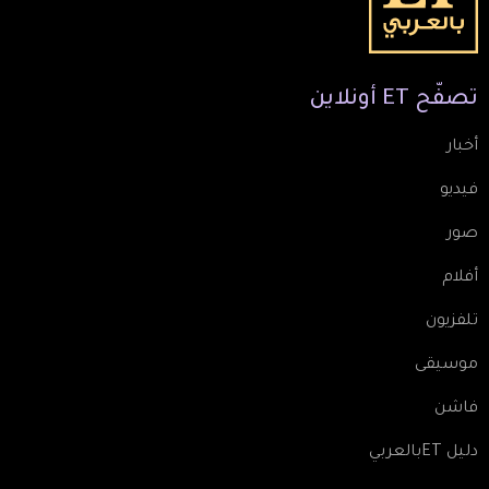
تصفّح
ET
أونلاين
أخبار
فيديو
صور
أفلام
تلفزيون
موسيقى
فاشن
دليل ETبالعربي