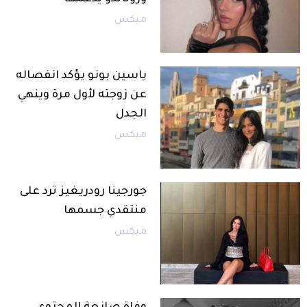
ميكس
ياسين بونو يؤكد انفصاله
عن زوجته لأول مرة وينهي
الجدل
ميكس
جورجينا رودريغيز ترد على
منتقدي جسمها
ميكس