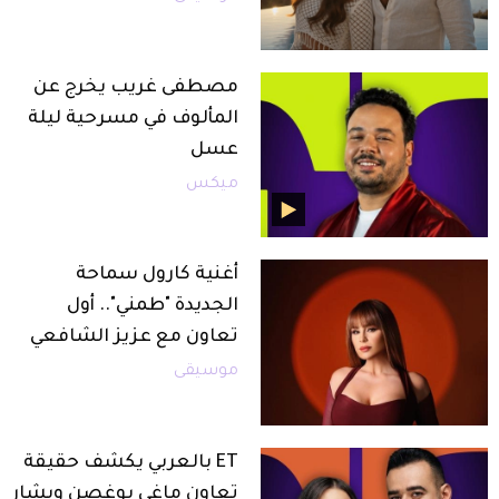
مصطفى غريب يخرج عن
المألوف في مسرحية ليلة
عسل
ميكس
أغنية كارول سماحة
الجديدة "طمني".. أول
تعاون مع عزيز الشافعي
موسيقى
ET بالعربي يكشف حقيقة
تعاون ماغي بوغصن وبشار