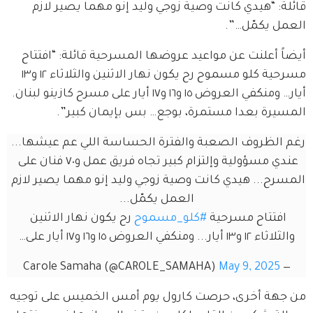
قائلة: “هيدي كانت وصية زوجي وليد إنو مهما يصير لازم 
العمل يكمّل…”.
أيضاً أعلنت عن مواعيد عروضها المسرحية قائلة: “افتتاح 
مسرحية كلو مسموح رح يكون نهار الاثنين والثلاثاء ١٢ و١٣ 
أيار… ومنكفي العروض ١٥ و١٦ و١٧ أيار على مسرح كازينو لبنان. 
المسيرة بعدا مستمرة، بوجع… بس بإيمان كبير”.
رغم الظروف الصعبة والفترة الحساسة اللي عم عيشها... 
عندي مسؤولية وإلتزام كبير تجاه فريق عمل و٧٠ فنان على 
المسرح... هيدي كانت وصية زوجي وليد إنو مهما يصير لازم 
العمل يكمّل...
افتتاح مسرحية 
#كلو_مسموح
 رح يكون نهار الاثنين 
والثلاثاء ١٢ و١٣ أيار... ومنكفي العروض ١٥ و١٦ و١٧ أيار على…
May 9, 2025
— Carole Samaha (@CAROLE_SAMAHA)
من جهة أخرى، حرصت كارول يوم أمس الخميس على توجيه 