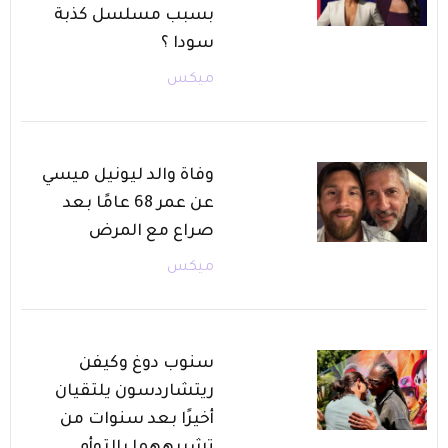
بسبب مسلسل كذبة
سودا ؟
ميكس
وفاة والد ليونيل ميسي
عن عمر 68 عامًا بعد
صراع مع المرض
ميكس
سنوب دوغ وكيفن
ريتشاردسون يلتقيان
أخيرًا بعد سنوات من
تشبيههما بالتوأم