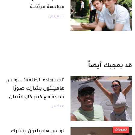
مواجهة مرتقبة
تليفزيون
قد
يعجبك
أيضاً
"استعادة الطاقة".. لويس
هاميلتون يشارك صورًا
جديدة مع كيم كارداشيان
ميكس
تطورات
لويس هاميلتون يشارك