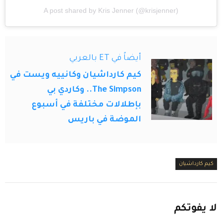
A post shared by Kris Jenner (@krisjenner)
أيضاً في ET بالعربي
كيم كارداشيان وكانييه ويست في
The Simpson.. وكاردي بي
بإطلالات مختلفة في أسبوع
الموضة في باريس
كيم كارداشيان
لا
يفوتكم