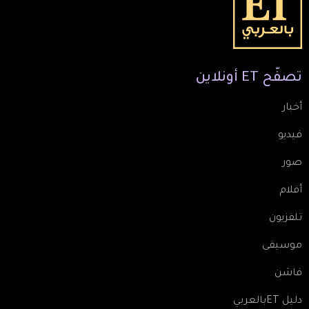
تصفّح
ET
أونلاين
أخبار
فيديو
صور
أفلام
تلفزيون
موسيقى
فاشن
دليل ETبالعربي