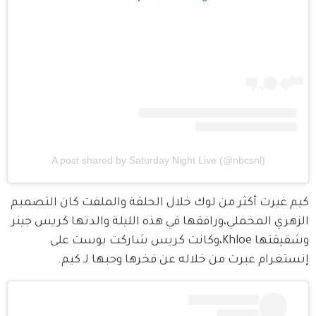
A post shared by Saturday Night Live (@nbcsnl)
كيم غيرت أكثر من لوك خلال الحلقة والملفت كان التصميم 
الزهري المخملي،ورافقها في هذه الليلة والدتها كريس جينر 
وشقيقتها Khloe،وكانت كريس شاركت بوست على 
إنستغرام عبرت من خلاله عن فخرها وحبها لـ كيم. 