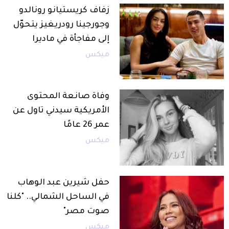
زفاف كريستيانو رونالدو
وجورجينا رودريغيز يتحوّل
إلى مفاجأة في ماديرا
ميكس
وفاة صانعة المحتوى
الأمريكية سيدني تاول عن
عمر 26 عامًا
ميكس
حفل شيرين عبد الوهاب
في الساحل الشمالي.. "كلنا
صوت مصر"
ميكس