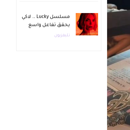
مسلسل Lucky .. لاكي
يحقق تفاعل واسع
تليفزيون