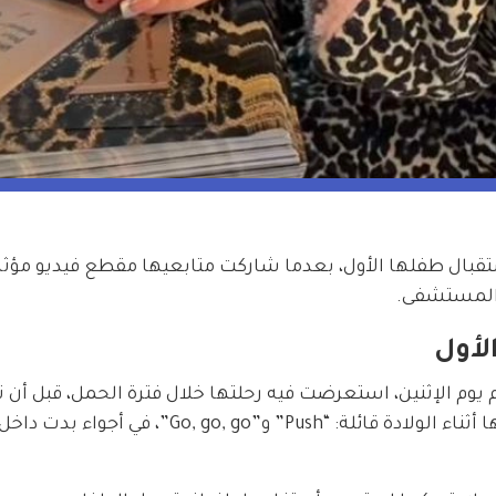
ة الراب الأميركية لاتو Latto عن استقبال طفلها الأول، بعدما شاركت متابعيها مقطع فيديو مؤث
 المستشفى.
ستغرام يوم الإثنين، استعرضت فيه رحلتها خلال فترة الحمل، قبل أن ت
المقطع بتسجيل صوتي لعائلتها وهي تشجّعها أثناء الولادة قائلة: “Push” و”Go, go, go”،