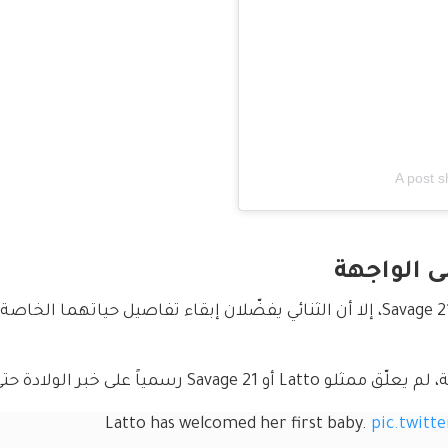
A post 
وتعيش Latto علاقة عاطفية مع مغني الراب 21 Savage، إلا أن الثنائي يفضّلان إبقاء تفاصيل حياتهما
مياً على خبر الولادة حتى الآن.
Latto has welcomed her first baby. 
pic.twit