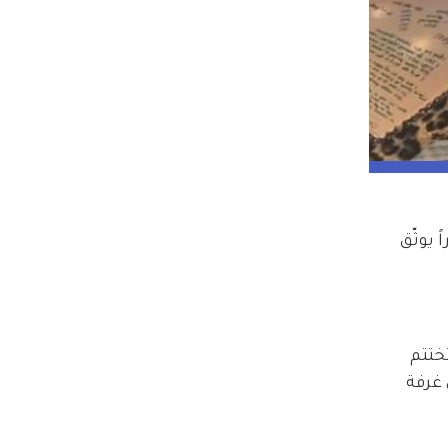
راً يوثّق 
ختتم 
 في أجواء بدت داخل غرفة 