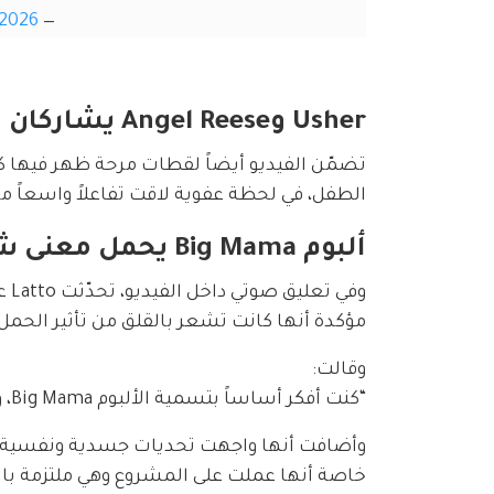
 2026
— Pop Crave (@PopCrave)
Usher وAngel Reese يشاركان في تخمين جنس المولود
الطفل، في لحظة عفوية لاقت تفاعلاً واسعاً م
ألبوم Big Mama يحمل معنى شخصياً لـ Latto
مؤكدة أنها كانت تشعر بالقلق من تأثير الحمل 
وقالت:
“كنت أفكر أساساً بتسمية الألبوم Big Mama، وبعدها اكتشفت حملي، وشعرت أن كل شيء أصبح منطقياً.”
وأضافت أنها واجهت تحديات جسدية ونفسية أثنا
خاصة أنها عملت على المشروع وهي ملتزمة بال