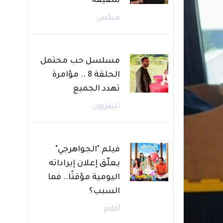
شقيقه
ميكس
مسلسل حب محتمل
الحلقة 8 .. مؤامرة
تهدد الجميع
تليفزيون
فيلم "الجواهرجي"
يعلّق إعلان إيراداته
اليومية مؤقتًا.. فما
السبب؟
أفلام