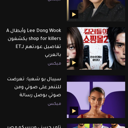
Lee Dong Wook وأبطال A
shop for killers يكشفون
تفاصيل عودتهم لـET
بالعربي
ميكس
سيبال بو شعيا: تعرضت
للتنمر على صوتي ومن
صوتي بوصل رسالة
ميكس
تامر حسني وديسكو مصر