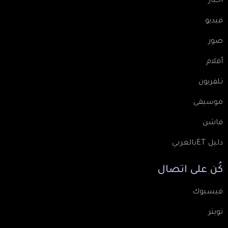
أخبار
فيديو
صور
أفلام
تلفزيون
موسيقى
فاشن
دليل ETبالعربي
كُن
على
اتصال
فيسبوك
تويتر