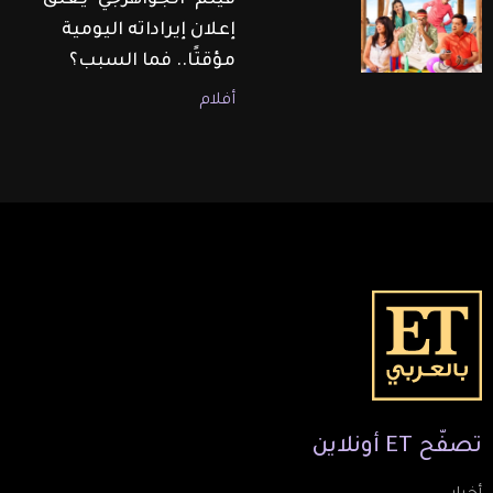
فيلم "الجواهرجي" يعلّق
إعلان إيراداته اليومية
مؤقتًا.. فما السبب؟
أفلام
تصفّح
ET
أونلاين