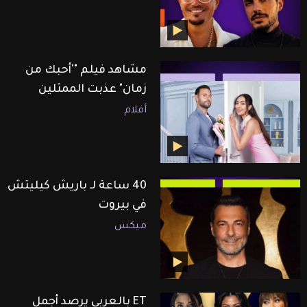
مشاهد فيلم "'أحبك من
زمان" عذبت الممثلين
أفلام
40 ساعة لـ باريش كيليتش
في بيروت
ميكس
ET بالعربي يرصد أجمل