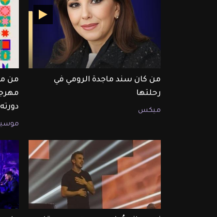
من كان سند ماجدة الرومي في
من ما
رحلتها
مهرجا
دورته ال
ميكس
موسيق