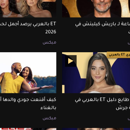
ساعة لـ باريش كيليتش في
2026
ميكس
العربي
أندريا طايع دليل ET بالعربي في
كيف أقنعت جودي والدها 
ة جرش
بالغناء
ميكس