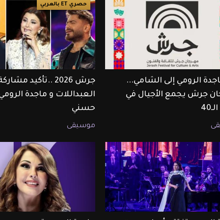
حصري ET بالعربي
جدة الرومي إلى الشامي...
جرش 2026 ..تأكيد مشار
ن جرش يجمع الأجيال في
العبداللات و ماجدة الرومي 
ـ40
حسني
ى
موسيقى