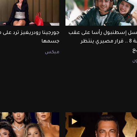
ل إسطنبول رأسا على عقب
جورجينا رودريغيز ترد على 
الحلقة 8 .. قرار مصيري ينتظر
جسمها
ع
ميكس
ون