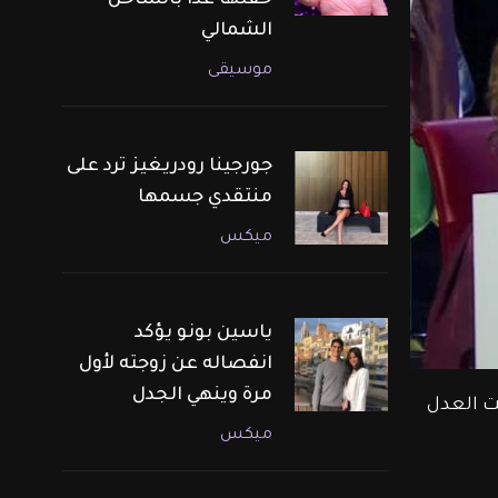
حفلها غدًا بالساحل
الشمالي
موسيقى
جورجينا رودريغيز ترد على
منتقدي جسمها
ميكس
ياسين بونو يؤكد
انفصاله عن زوجته لأول
مرة وينهي الجدل
ت العدل 
ميكس