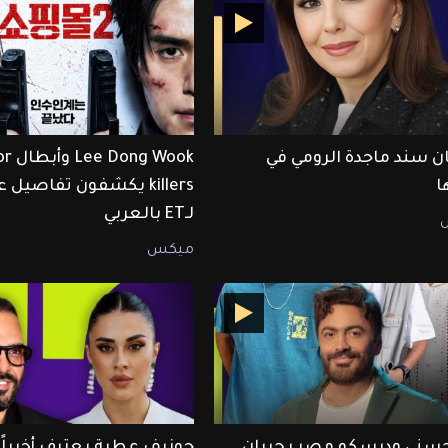
ن سند ماجدة الرومي في
 Wook
ا
killers يكشفون تفاصيل
لـET بالعربي
ميكس
حسني وديسكو مصر يحييان
جوزيف عطية يعترف أخيراً أ