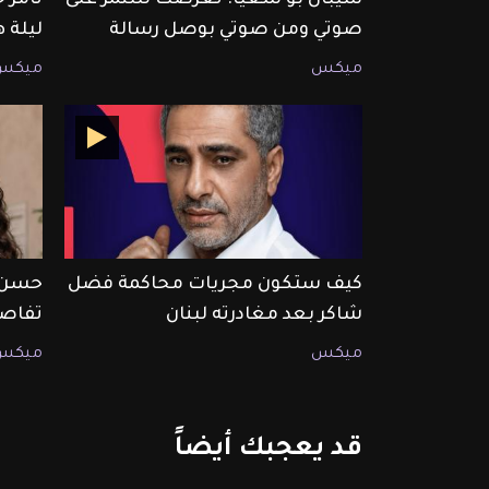
صوتي ومن صوتي بوصل رسالة
ليلة 
ميكس
ميكس
كيف ستكون مجريات محاكمة فضل
حسن خ
شاكر بعد مغادرته لبنان
تفاصيل 
ميكس
ميكس
قد
يعجبك
أيضاً