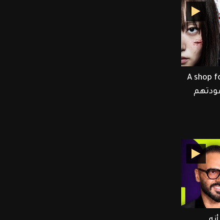
Lee Dong وأبطال A shop for
 عودتهم
نه