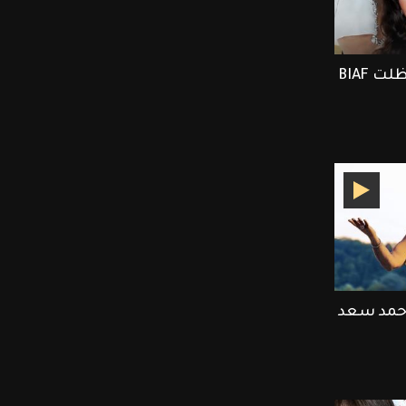
ET بالعربي يرصد أجمل لحظلت BIAF
أحمد سعد