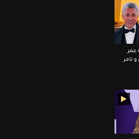
كة عمر
و تامر