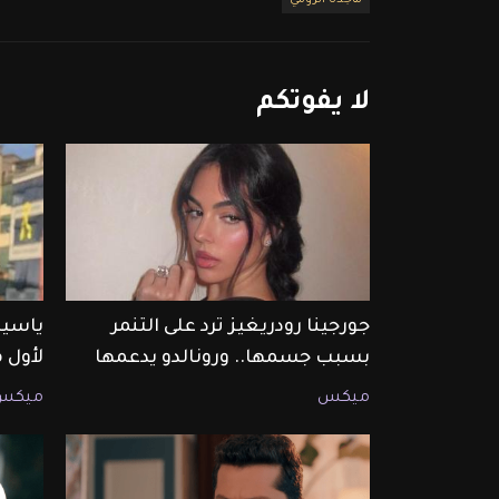
ماجدة الرومي
لا
يفوتكم
جورجينا رودريغيز ترد على التنمر
ياسين
بسبب جسمها.. ورونالدو يدعمها
لأول 
ميكس
ميكس