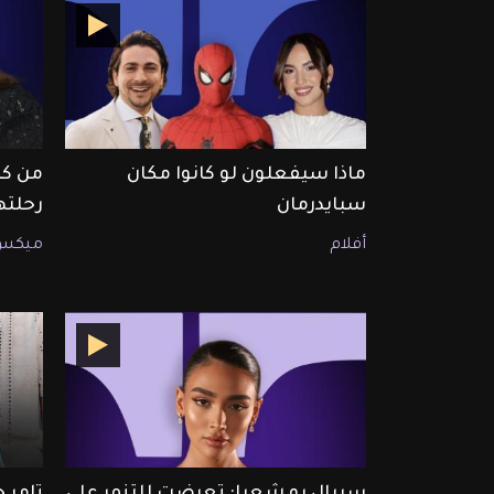
ماذا سيفعلون لو كانوا مكان
من كا
سبايدرمان
رحلته
أفلام
ميكس
سيبال بو شعيا: تعرضت للتنمر على
تامر 