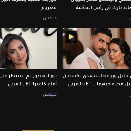
هايد بارك في رأس الحكمة
مغروم
ميكس
ليل وروعة السعدي يكشفان
نور الغندور لم تسيطر على
قصة حبهما لـ ET بالعربي
أمام كاميرا ET بالعربي
ميكس