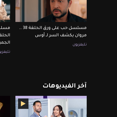
مسلسل حب على ورق الحلقة 38 ..
مسلس
مروان يكشف السر لـ أوس
الجمي
تليفزيون
تليفزي
آخر
الفيديوهات