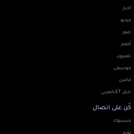
أخبار
فيديو
صور
أفلام
تلفزيون
موسيقى
فاشن
دليل ETبالعربي
كُن
على
اتصال
فيسبوك
تويتر