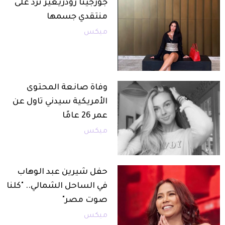
جورجينا رودريغيز ترد على
منتقدي جسمها
ميكس
وفاة صانعة المحتوى
الأمريكية سيدني تاول عن
عمر 26 عامًا
ميكس
حفل شيرين عبد الوهاب
في الساحل الشمالي.. "كلنا
صوت مصر"
ميكس