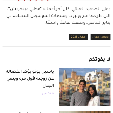
‎وعلى الصعيد الغنائي، كان آخر أعماله “قطتي مبتخربش”، 
التي طرحها عبر يوتيوب ومنصات الموسيقى المختلفة في 
يناير الماضي، وحققت تفاعلًا واسعًا.
محمد رمضان
رمضان 2025
لا
يفوتكم
ياسين بونو يؤكد انفصاله
عن زوجته لأول مرة وينهي
الجدل
ميكس