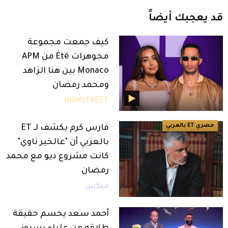
قد
يعجبك
أيضاً
كيف جمعت مجموعة
مجوهرات Été من APM
Monaco بين هنا الزاهد
ومحمد رمضان
HIGHSTREET
حصري ET بالعربي
فارس كرم يكشف لـ ET
بالعربي أن "عالخير ناوي"
كانت مشروع ديو مع محمد
رمضان
ميكس
أحمد سعد يحسم حقيقة