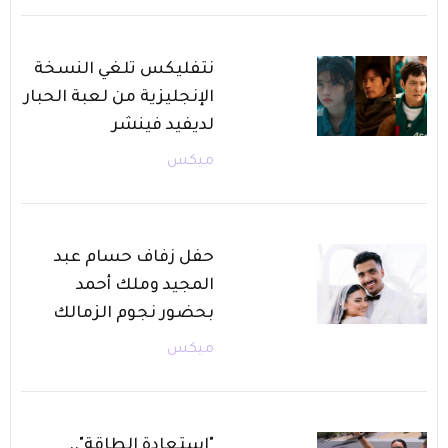
نتفليكس تلغي النسخة
الإنجليزية من لعبة الحبار
لديفيد فينشر
ميكس
حفل زفاف حسام عبد
المجيد وملك أحمد
بحضور نجوم الزمالك
ميكس
"استعادة الطاقة"..