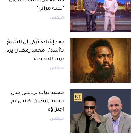
طلاقه من علياء بسيوني
"لسه مراتي"
ميكس
بعد إشادة تركي آل الشيخ
بـ"أسد".. محمد رمضان يرد
برسالة خاصة
ميكس
محمد دياب يرد على جدل
محمد رمضان: كلامي تم
اجتزاؤه
ميكس