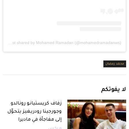
A post shared by Mohamed Ramadan (@mohamedramadanws)
محمد رمضان
لا
يفوتكم
زفاف كريستيانو رونالدو
وجورجينا رودريغيز يتحوّل
إلى مفاجأة في ماديرا
ميكس