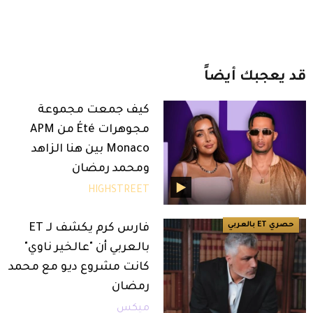
قد
يعجبك
أيضاً
كيف جمعت مجموعة
مجوهرات Été من APM
Monaco بين هنا الزاهد
ومحمد رمضان
HIGHSTREET
حصري ET بالعربي
فارس كرم يكشف لـ ET
بالعربي أن "عالخير ناوي"
كانت مشروع ديو مع محمد
رمضان
ميكس