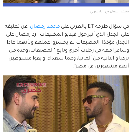
محمد رمضان في ETبالعربي
في سؤال طرحه ET بالعربي على 
محمد رمضان 
 عن تعليقه 
على الجدل الذي أثير حول فيديو المضيفات ، رد رمضان على 
الجدل مؤكدًا  المضيفات لم يخسروا عملهم وبأنهما عادا 
وسافرا معه في رحلات أخرى وتابع "المضيفات، وحدة من 
تركيا و الثانية من ألمانيا، وهما سعداء  و بقوا مبسوطين 
أنهم مشهورين في مصر".