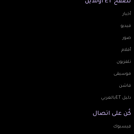
تصفّح
ET
أونلاين
أخبار
فيديو
صور
أفلام
تلفزيون
موسيقى
فاشن
دليل ETبالعربي
كُن
على
اتصال
فيسبوك