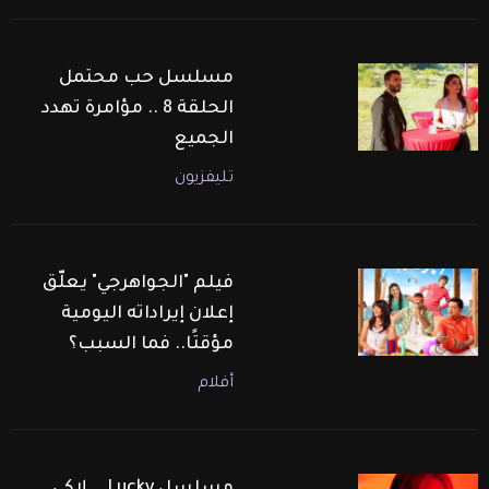
مسلسل حب محتمل
الحلقة 8 .. مؤامرة تهدد
الجميع
تليفزيون
فيلم "الجواهرجي" يعلّق
إعلان إيراداته اليومية
مؤقتًا.. فما السبب؟
أفلام