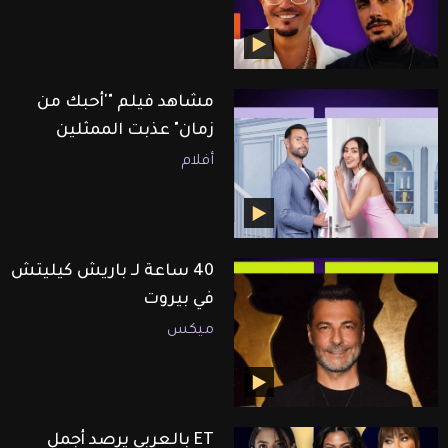
مشاهد فيلم "'أحبك من
زمان" عذبت الممثلين
أفلام
40 ساعة لـ باريش كيليتش
في بيروت
ميكس
ET بالعربي يرصد أجمل