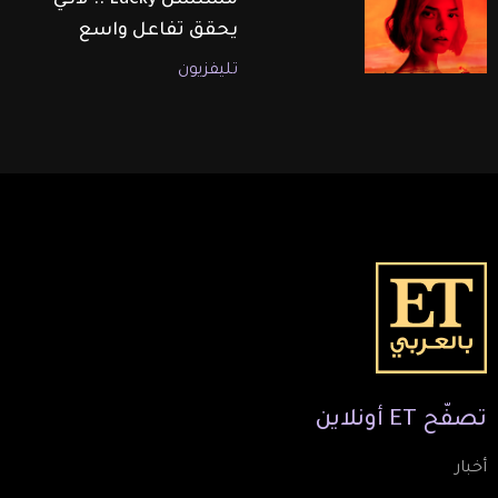
مسلسل Lucky .. لاكي
يحقق تفاعل واسع
تليفزيون
تصفّح
ET
أونلاين
أخبار