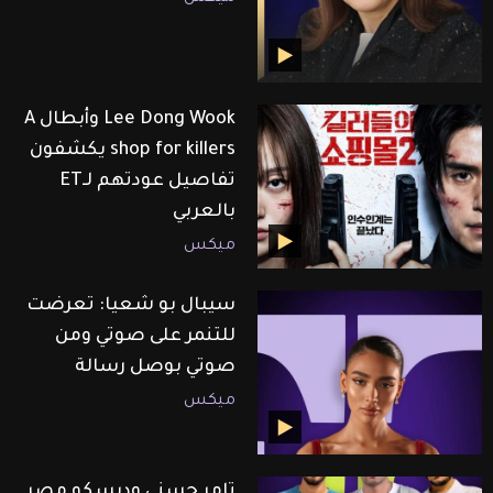
Lee Dong Wook وأبطال A
shop for killers يكشفون
تفاصيل عودتهم لـET
بالعربي
ميكس
سيبال بو شعيا: تعرضت
للتنمر على صوتي ومن
صوتي بوصل رسالة
ميكس
تامر حسني وديسكو مصر