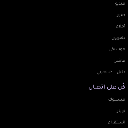
فيديو
صور
أفلام
تلفزيون
موسيقى
فاشن
دليل ETبالعربي
كُن
على
اتصال
فيسبوك
تويتر
انستقرام