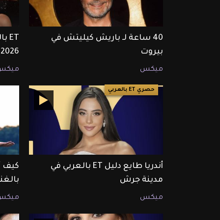
40 ساعة لـ باريش كيليتش في
بيروت
2026
ميكس
ميكس
حصري ET بالعربي
أندريا طايع دليل ET بالعربي في
كيف أ
مدينة جرش
بالغن
ميكس
ميكس