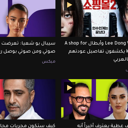
Lee Dong Wook وأبطال A shop for
سيبال بو شعيا: تعرضت لل
killers يكشفون تفاصيل عودتهم
صوتي ومن صوتي بوصل رس
ميكس
 عطية يعترف أخيراً أنه
كيف ستكون مجريات محا