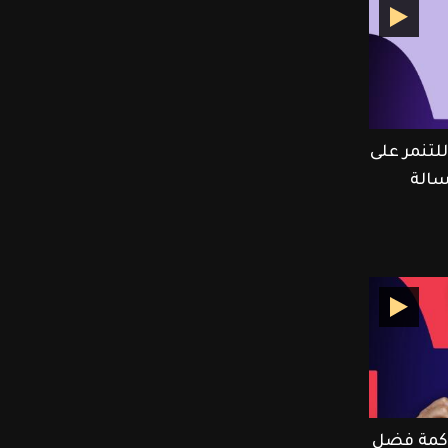
تنمر على
الة
كمة فضل