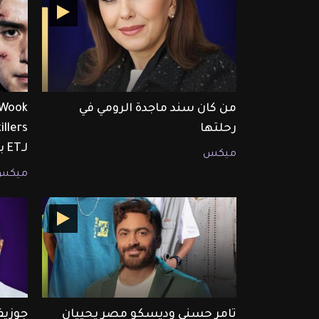
من كان سند ماجدة الرومي في
رحلتها
لـET بالعربي
ميكس
ميكس
تامر حسني وديسكو مصر يحييان
جوزيف