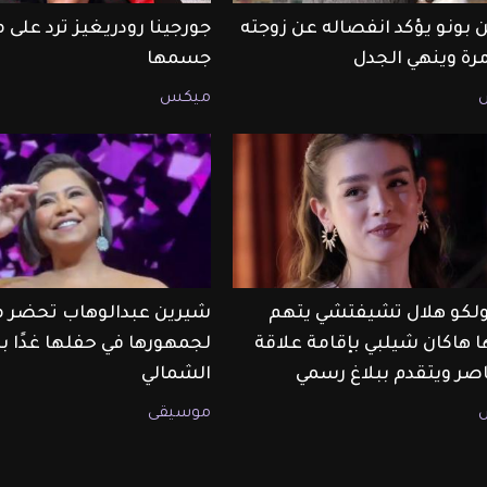
 بونو يؤكد انفصاله عن زوجته
جورجينا رودريغيز ترد على 
مرة وينهي الجدل
جسمها
ميكس
أولكو هلال تشيفتشي يتهم
شيرين عبدالوهاب تحضر م
ا هاكان شيلبي بإقامة علاقة
لجمهورها في حفلها غدًا ب
صر ويتقدم ببلاغ رسمي
الشمالي
موسيقى