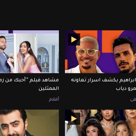
ابراهيم يكشف اسرار تعاونه
مشاهد فيلم "'أحبك من زم
رو دياب
الممثلين
ى
أفلام