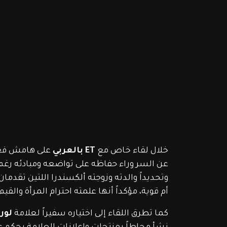
خلال لقاء خاص مع 
ET بالعربي 
على هامش فعا
عن السر وراء حفاظه على تواضعه ومبادئه رغم ش
وتحديداً والدته وزوجته ألكسندرا اللتين تقدما
أم قوية، مؤكداً أنها علمته احترام المرأة وال
كما تطرق اللقاء إلى اختياره سفيراً لعلامة 
لور