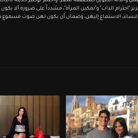
مل والدته الطويل كمصففة شعر. واختتم لوكلير حديثه بالتأكي
ز "احترام الذات" و"تمكين المرأة"، مشدداً على ضرورة ألا يكون 
لنساء، الاستماع إليهن، وضمان أن يكون لهن صوت مسموع دائ