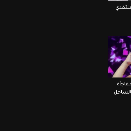
منتقدي
فاجأة
الساحل