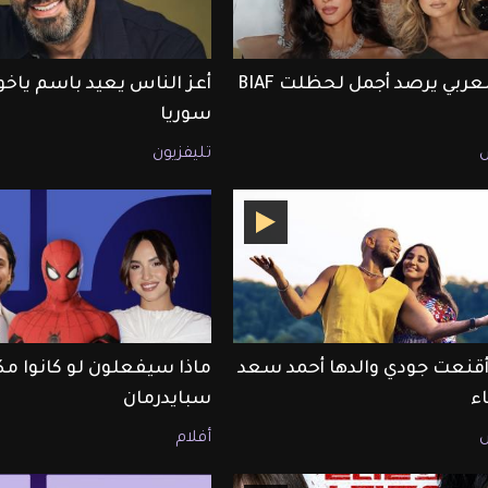
ET بالعربي يرصد أجمل لحظلت BIAF
أعز الناس يعيد باسم ياخور
سوريا
تليفزيون
قنعت جودي والدها أحمد سعد
ماذا سيفعلون لو كانوا مك
اء
سبايدرمان
أفلام