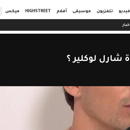
ال
فيديو
تلفزيون
موسيقى
أفلام
HIGHSTREET
ميكس
خبار
 شارل لوكلير ؟