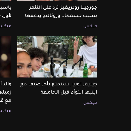
جورجينا رودريغيز ترد على التنمر
ياسين
بسبب جسمها.. ورونالدو يدعمها
لأول 
ميكس
ميكس
جينيفر لوبيز تستمتع بآخر صيف مع
والد 
ابنيها التوأم قبل الجامعة
زميله
مع قا
ميكس
ميكس