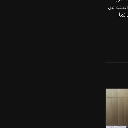
د على 
الدعم من 
ماً.