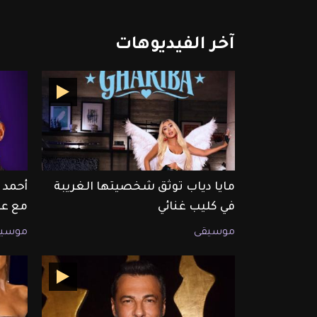
آخر
الفيديوهات
مايا دياب توثق شخصيتها الغريبة
أحمد 
في كليب غنائي
مع عم
موسيقى
موسيق