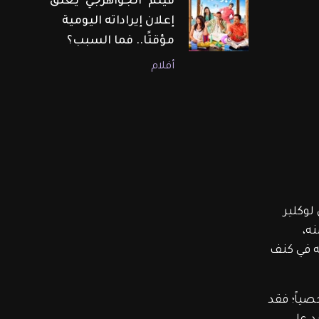
فيلم "الجواهرجي" يعلّق
إعلان إيراداته اليومية
مؤقتًا.. فما السبب؟
أفلام
وكلير 
ه، 
ه في كنف 
ياً؛ فقد 