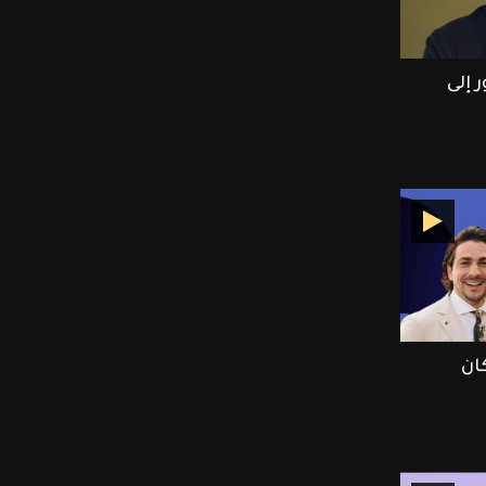
 إلى
ان