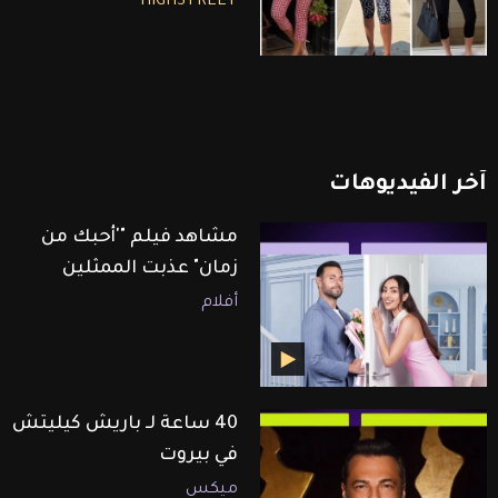
HIGHSTREET
آخر
الفيديوهات
مشاهد فيلم "'أحبك من
زمان" عذبت الممثلين
أفلام
40 ساعة لـ باريش كيليتش
في بيروت
ميكس