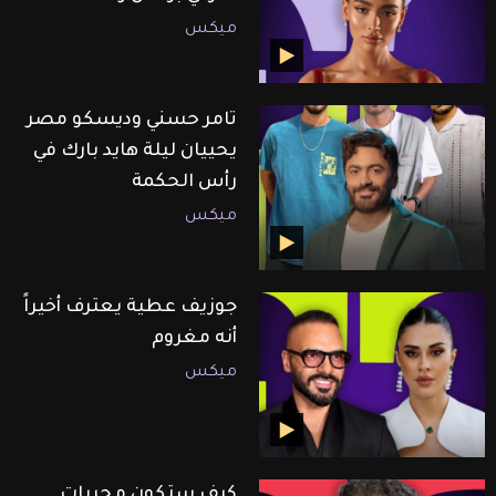
ميكس
تامر حسني وديسكو مصر
يحييان ليلة هايد بارك في
رأس الحكمة
ميكس
جوزيف عطية يعترف أخيراً
أنه مغروم
ميكس
كيف ستكون مجريات