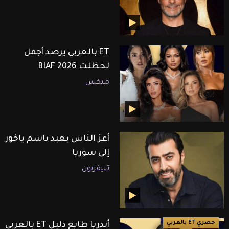
ET بالعربي يرصد أجمل
لحظلت BIAF 2026
ميكس
أعز الناس يعيد باسم ياخور
إلى سوريا
تليفزيون
حصري ET بالعربي
أندريا طايع دليل ET بالعربي