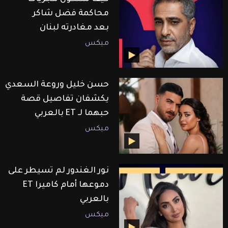
محاكمة فضل شاكر
بعد مغادرته لبنان
ميكس
حسن خليل وروعة السعدي
يكشفان تفاصيل قصة
حبهما لـ ET بالعربي
ميكس
نور الغندور لم تسيطر على
دموعها أمام كاميرا ET
بالعربي
ميكس