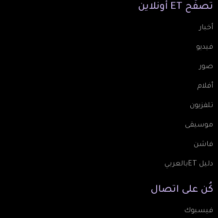
تصفّح
ET
أونلاين
أخبار
فيديو
صور
أفلام
تلفزيون
موسيقى
فاشن
دليل ETبالعربي
كُن
على
اتصال
فيسبوك