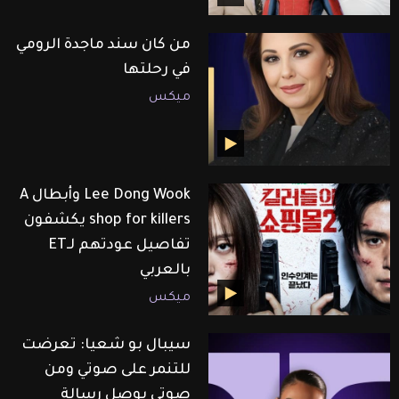
من كان سند ماجدة الرومي
في رحلتها
ميكس
Lee Dong Wook وأبطال A
shop for killers يكشفون
تفاصيل عودتهم لـET
بالعربي
ميكس
سيبال بو شعيا: تعرضت
للتنمر على صوتي ومن
صوتي بوصل رسالة