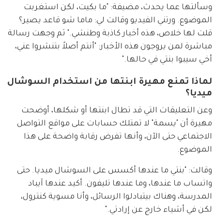
وسألتها عما يحدث، مضيفة: "ما بكيت، لكن استغربت 
الموضوع. ورتني الفيديو وقالت لي: ماما شو قاعد يصير؟ 
قلت لها خلاص، هذه أخبار كاذبة وطنشي." ثم وجهت رسالة 
مباشرة لمن يروجون هذه الأخبار: "أنتم أصلاً بتنشروا عني، 
أخي سيبوا بنتي في حالها."
لماذا تمنع مهيرة ابنتها من استخدام السوشال
ميديا؟
وعن التعليقات التي قد تطال ابنتها أو شكلها، أوضحت 
مهيرة أن "يسمة" لا تمتلك حسابات على مواقع التواصل 
الاجتماعي حتى الآن، وأنها تفرض رقابة واضحة على هذا 
الموضوع.
وقالت: "بنتي ما عندها أكسس على السوشال ميديا. حتى 
واتساب ما عندها، وما عندها تليفون. أكيد عندها آيباد 
المدرسة، وهناك بيتبادلوا الرسائل، وأنا مسوية كنترول، 
لكن في أشياء خارج عن إرادتي."