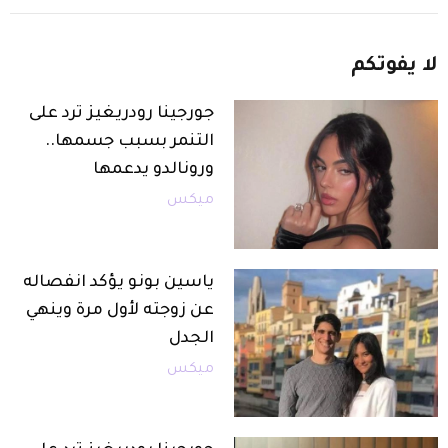
لا
يفوتكم
جورجينا رودريغيز ترد على
التنمر بسبب جسمها..
ورونالدو يدعمها
ميكس
ياسين بونو يؤكد انفصاله
عن زوجته لأول مرة وينهي
الجدل
ميكس