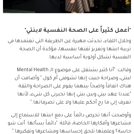
"أعمل كثيراً على الصحة النفسية لابنتي"
وخلال اللقاء، تحدثت مهيرة عن الطريقة التي تعتمدها في 
تربية ابنتها وتعزيز ثقتها بنفسها، مؤكدة أن الصحة 
النفسية تشكل أولوية أساسية لديها.
وقالت: "أنا كثير بشتغل على موضوع الـ Mental Health 
لبنتي، وصراحة حبيت إنها تشوفني أم كول." وأضافت أن 
هناك اتفاقاً واضحاً بينهما يقوم على الصراحة والثقة: 
"عندنا عهد بيني وبين بنتي إنها تخبرني كل شيء، لأنها 
تعرف إني ما رح أحكم عليها ولا على تصرفاتها."
وأوضحت أنها تحرص دائماً على دفع ابنتها للاستماع إلى 
مشاعرها وأفكارها الخاصة، قائلة: "دائماً بسألها: أنت شو 
حاسة؟ وعلمتها تلحق إحساسها ومشاعرها وتفكيرها."