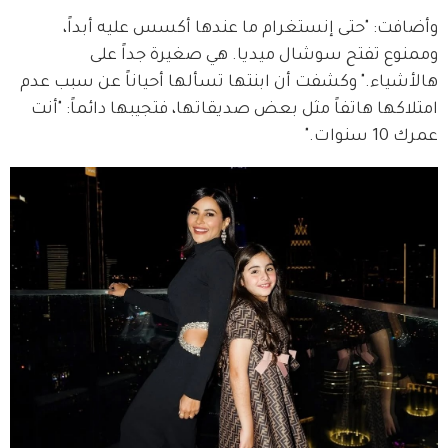
وأضافت: "حتى إنستغرام ما عندها أكسس عليه أبداً، 
وممنوع تفتح سوشال ميديا. هي صغيرة جداً على 
هالأشياء." وكشفت أن ابنتها تسألها أحياناً عن سبب عدم 
امتلاكها هاتفاً مثل بعض صديقاتها، فتجيبها دائماً: "أنت 
عمرك 10 سنوات."