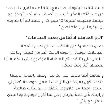
واستشهدت بموقف حدث مع ابنتها عندما قررت الابتعاد 
عن صديقتها المقربة بسبب تصرفات لم تعد تتوافق مع 
قيمها، مضيفة: "عمرها 10 سنوات، والحمد لله أنا شايفة 
إن البذرة اللي زرعتها صح."
"الأم العاملة لا تُقاس بعدد الساعات"
كما ردت مهيرة على الانتقادات التي تطال الأمهات 
العاملات، مؤكدة أن جودة الوقت أهم من كميته. وقالت: 
"الناس اللي بتنتقد الأم العاملة، الموضوع مش بالكَمية. أنا 
بعطيها أكثر وقت ممكن."
وأضافت أنها تحرص على تكريس وقتها بالكامل لابنتها 
عندما تكون بعيدة عن التزامات العمل، موضحة: "صار لي 
أسبوع راجعة من كان، وما شفتوا لي بوستات طالعة 
ورايحة، لأني فعلاً بكرس وقتي لما أكون موجودة وما عندي 
شغل مع بنتي."