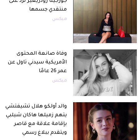
جورجينا رودريغيز ترد على
منتقدي جسمها
ميكس
وفاة صانعة المحتوى
الأمريكية سيدني تاول عن
عمر 26 عامًا
ميكس
والد أولكو هلال تشيفتشي
يتهم زميلها هاكان شيلبي
بإقامة علاقة مع قاصر
ويتقدم ببلاغ رسمي