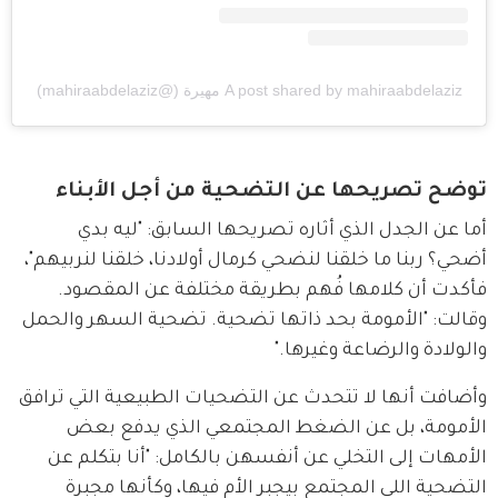
A post shared by mahiraabdelaziz مهيرة (@mahiraabdelaziz)
توضح تصريحها عن التضحية من أجل الأبناء
أما عن الجدل الذي أثاره تصريحها السابق: "ليه بدي 
أضحي؟ ربنا ما خلقنا لنضحي كرمال أولادنا، خلقنا لنربيهم"، 
فأكدت أن كلامها فُهم بطريقة مختلفة عن المقصود. 
وقالت: "الأمومة بحد ذاتها تضحية. تضحية السهر والحمل 
والولادة والرضاعة وغيرها."
وأضافت أنها لا تتحدث عن التضحيات الطبيعية التي ترافق 
الأمومة، بل عن الضغط المجتمعي الذي يدفع بعض 
الأمهات إلى التخلي عن أنفسهن بالكامل: "أنا بتكلم عن 
التضحية اللي المجتمع بيجبر الأم فيها، وكأنها مجبرة 