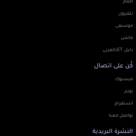
أفلام
تلفزيون
موسيقى
فاشن
دليل ETبالعربي
كُن
على
اتصال
فيسبوك
تويتر
انستقرام
تواصل معنا
النشرة
البريدية