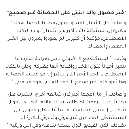
"خبر حصول والد ابنتي على الحضانة غير صحيح"
وتعليقاً على الأخبار المتداولة حول قضايا الحضانة، قالت 
مهيرة إن المشكلة باتت أكبر مع انتشار أدوات الذكاء 
الاصطناعي، مؤكدة أن كثيرين لم يعودوا يميزون بين الخبر 
الحقيقي والمفبرك.
وقالت: "المشكلة مع الـ AI، وفي ناس صراحة صارت ما 
بتميز. أحياناً تكون الأخبار واضحة أنها مفبركة، وحتى بالذكاء 
الاصطناعي. الخبر الأخير اللي انتشر إنه هو كسب الحضانة 
وهالأمور كلها غير صحيح. الحمد لله بنتي موجودة معي."
وأضافت أن ما أزعجها أكثر كان شائعة أخرى انتشرت قبل 
نحو شهرين، زعمت اختطاف ابنتها، قائلة: "الخبر من حوالي 
شهرين إنه بنتي انخطفت، ودائماً أنا بنهار ونقلوني على 
المستشفى. ليه حابين تمرضوني وتخلوني أنهار؟ أنا 
بضحك، لكن الفيديو الأول يسمة شافته وهي اللي ورتنيه."