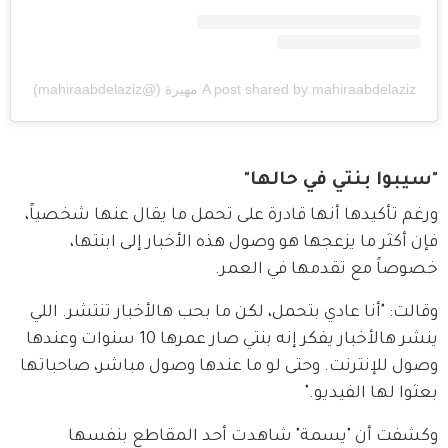
A post shared by mahiraabdelaziz مهيرة (@mahiraabdelaziz)
"سيبوا بنتي في حالها"
ورغم تأكيدها أنها قادرة على تحمل ما يقال عنها شخصياً، 
فإن أكثر ما يزعجها هو وصول هذه الأخبار إلى ابنتها، 
خصوصاً مع تقدمها في العمر.
وقالت: "أنا عادي بتحمل، لكن ما بحب هالأخبار تنتشر. اللي 
ينشر هالأخبار يفكر إنه بنتي صار عمرها 10 سنوات وعندها 
وصول للإنترنت. وحتى لو ما عندها وصول مباشر، صاحباتها 
بعثوا لها الفيديو."
وكشفت أن "يسمة" شاهدت أحد المقاطع بنفسها 