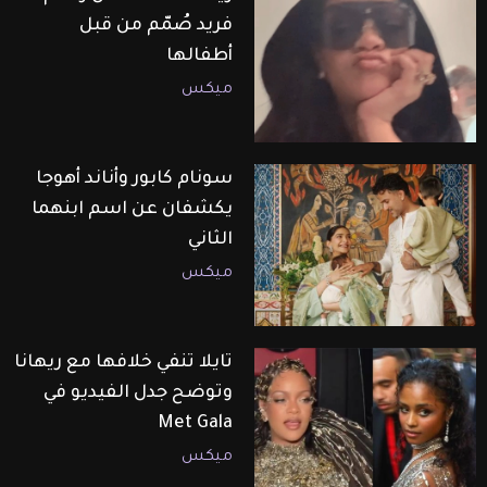
فريد صُمّم من قبل
أطفالها
ميكس
سونام كابور وأناند أهوجا
يكشفان عن اسم ابنهما
الثاني
ميكس
تايلا تنفي خلافها مع ريهانا
وتوضح جدل الفيديو في
Met Gala
ميكس