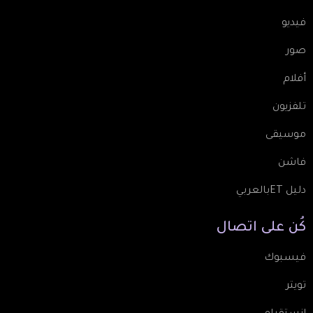
فيديو
صور
أفلام
تلفزيون
موسيقى
فاشن
دليل ETبالعربي
كُن
على
اتصال
فيسبوك
تويتر