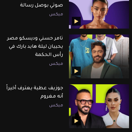
صوتي بوصل رسالة
ميكس
تامر حسني وديسكو مصر
يحييان ليلة هايد بارك في
رأس الحكمة
ميكس
جوزيف عطية يعترف أخيراً
أنه مغروم
ميكس