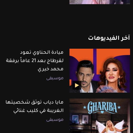
آخر
الفيديوهات
ميادة الحناوي تعود
لقرطاج بعد 21 عاماً برفقة
محمد خيري
موسيقى
مايا دياب توثق شخصيتها
الغريبة في كليب غنائي
موسيقى