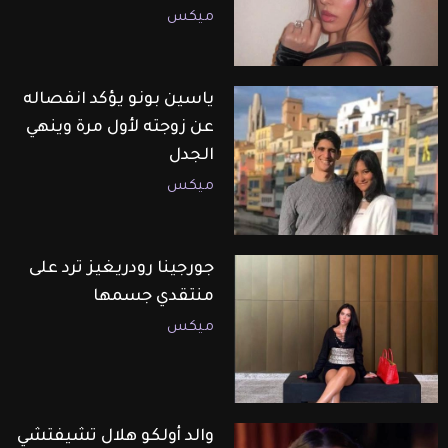
ميكس
ياسين بونو يؤكد انفصاله
عن زوجته لأول مرة وينهي
الجدل
ميكس
جورجينا رودريغيز ترد على
منتقدي جسمها
ميكس
والد أولكو هلال تشيفتشي