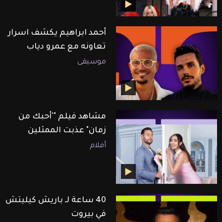
أحمد ابراهيم يكشف اسرار
تعاونه مع عمرو دياب
موسيقى
مشاهد فيلم "'أحبك من
زمان" عذبت الممثلين
أفلام
40 ساعة لـ باريش كيليتش
في بيروت