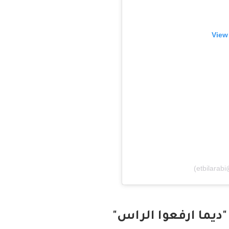
View
"ديما ارفعوا الراس"