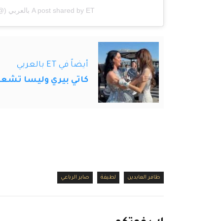
A post shared by ET بالعربي (@etbilarabi)
أيضاً في ET بالعربي
كاتي بيري وليسا تشعلان افتتا
ظافر العابدين
لطيفة
صابر الرباعي