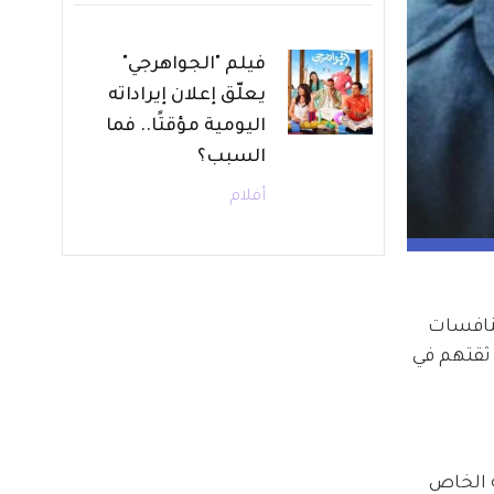
فيلم "الجواهرجي"
يعلّق إعلان إيراداته
اليومية مؤقتًا.. فما
السبب؟
أفلام
نافسات 
ة خاصة عبر ET بالعربي، مؤكدين ثقتهم في 
ه الخاص 