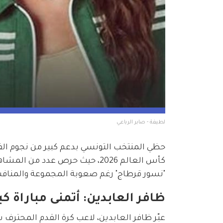
لطيفة - صابر الرباعي
حظي المنتخب التونسي بدعم كبير من نجوم الف
"نسور قرطاج" رغم صعوبة المجموعة والمنافس
ظافر العابدين: أتمنى مباراة 
عبّر ظافر العابدين، لاعب كرة القدم المحترف 