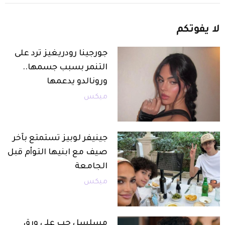
لا
يفوتكم
جورجينا رودريغيز ترد على
التنمر بسبب جسمها..
ورونالدو يدعمها
ميكس
جينيفر لوبيز تستمتع بآخر
صيف مع ابنيها التوأم قبل
الجامعة
ميكس
مسلسل حب على ورق