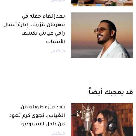
ميكس
بعد إلغاء حفله في
مهرجان بنزرت.. إدارة أعمال
رامي عياش تكشف
الأسباب
ميكس
قد
يعجبك
أيضاً
بعد فترة طويلة من
الغياب.. نجوى كرم تعود
من داخل الاستوديو
ميكس