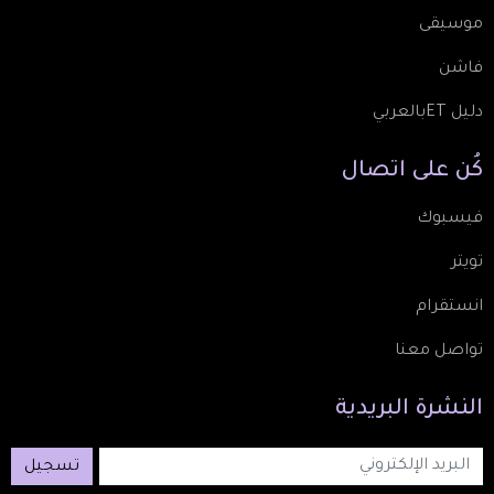
موسيقى
فاشن
دليل ETبالعربي
كُن
على
اتصال
فيسبوك
تويتر
انستقرام
تواصل معنا
النشرة
البريدية
تسجيل