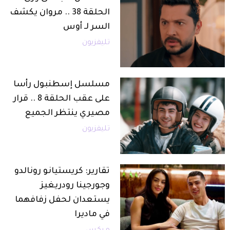
الحلقة 38 .. مروان يكشف
السر لـ أوس
تليفزيون
مسلسل إسطنبول رأسا
على عقب الحلقة 8 .. قرار
مصيري ينتظر الجميع
تليفزيون
تقارير: كريستيانو رونالدو
وجورجينا رودريغيز
يستعدان لحفل زفافهما
في ماديرا