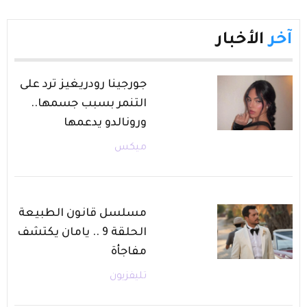
آخر
الأخبار
جورجينا رودريغيز ترد على
التنمر بسبب جسمها..
ورونالدو يدعمها
ميكس
مسلسل قانون الطبيعة
الحلقة 9 .. يامان يكتشف
مفاجأة
تليفزيون