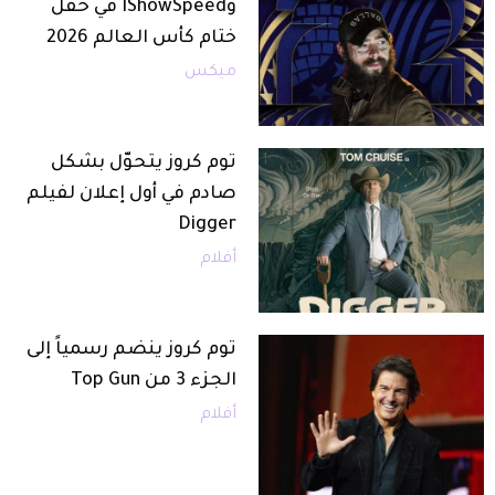
وIShowSpeed في حفل
ختام كأس العالم 2026
ميكس
توم كروز يتحوّل بشكل
صادم في أول إعلان لفيلم
Digger
أفلام
توم كروز ينضم رسمياً إلى
الجزء 3 من Top Gun
أفلام