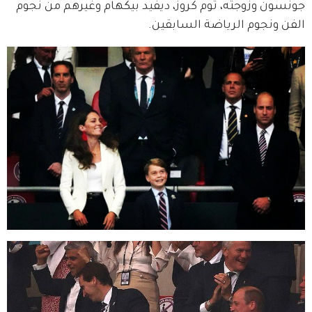
جونسون وزوجته، توم كروز، ديفيد بيكهام وغيرهم من نجوم 
الفن ونجوم الرياضة السابقين.