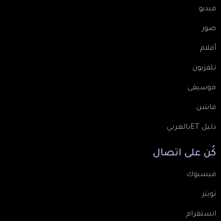
فيديو
صور
أفلام
تلفزيون
موسيقى
فاشن
دليل ETبالعربي
كُن
على
اتصال
فيسبوك
تويتر
انستقرام