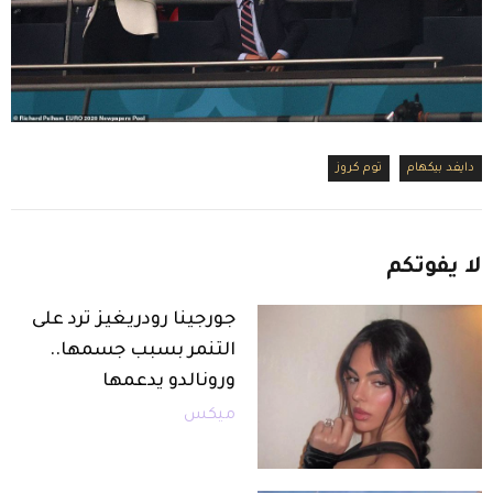
دايفد بيكهام
توم كروز
لا
يفوتكم
جورجينا رودريغيز ترد على
التنمر بسبب جسمها..
ورونالدو يدعمها
ميكس