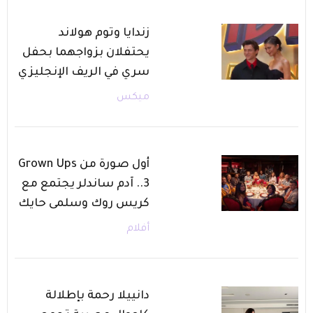
زندايا وتوم هولاند
يحتفلان بزواجهما بحفل
سري في الريف الإنجليزي
ميكس
أول صورة من Grown Ups
3.. آدم ساندلر يجتمع مع
كريس روك وسلمى حايك
أفلام
دانييلا رحمة بإطلالة