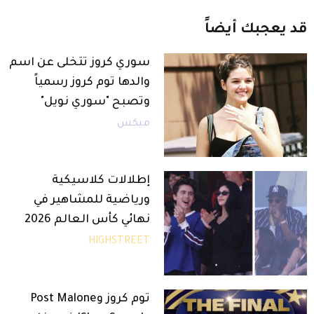
قد
يعجبك
أيضاً
سوري كروز تتخلى عن اسم
والدها توم كروز رسمياً
وتصبح "سوري نويل"
ميكس
إطلالات كلاسيكية
ورياضية للمشاهير في
نهائي كأس العالم 2026
HIGHSTREET
توم كروز وPost Malone