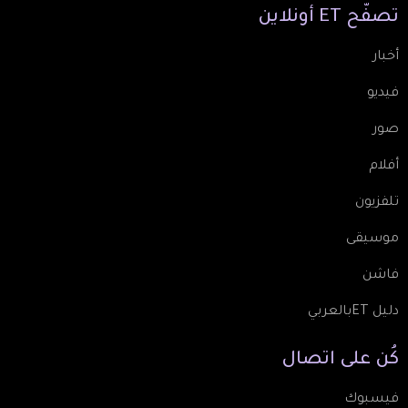
تصفّح
ET
أونلاين
أخبار
فيديو
صور
أفلام
تلفزيون
موسيقى
فاشن
دليل ETبالعربي
كُن
على
اتصال
فيسبوك