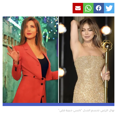
نوال الزغبي تحسم الجدل "نانسي حبيبة قلبي"