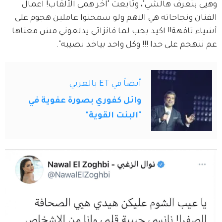
وهيي بتعرف هالشي"، وتابعت "آخر همي الألقاب! اعمال 
الفنان ونجاحاته هي الاهم ولو سمحتوا عاملين هجوم على 
أشياء تافهة!! اكيد بحب لما فانزاتي يدلعوني مش معناها 
عم نتهجم على حدا !!! وكل واحد بياخد نصيبه".
أيضاً في ET بالعربي
وائل كفوري بصورة عفوية في
"البنت القوية"