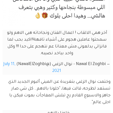
آخر همي الالقاب ! اعمال الفنان ونجاحاته هيي الاهم ولو 
سمحتوا عاملين هجوم على أشياء تافهة!!اكيد بحب لما 
فانزاتي يدلعوني مش معناتا عم نتهجم على حدا !!! وكل 
واحد بياخد نصيبه.
— Nawal El Zoghbi - نوال الزغبي (@NawalElZoghbi)
July 11,
2021
وختمت نوال الزغبي بتغريدة عن الميني ألبوم الجديد الذي 
تستعد لطرحه، قالت فيها، "خلونا بالاهم… كل شي صار 
جاهز والاسبوع القادم رح تبلش المفاجآت بموت فيكن يا 
احلى عالم".