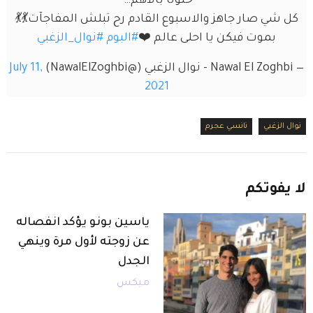
خلونا بالاهم… 
كل شي صار جاهز والاسبوع القادم رح تبلش المفاجآت💃💃
بموت فيكن يا احلى عالم ❤️
#البوم
#نوال_الزغبي
— Nawal El Zoghbi - نوال الزغبي (@NawalElZoghbi)
July 11,
2021
نوال الزغبي
نانسي عجرم
لا
يفوتكم
ياسين بونو يؤكد انفصاله
عن زوجته لأول مرة وينهي
الجدل
ميكس