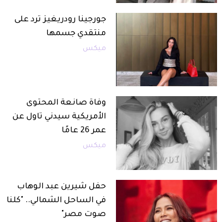
جورجينا رودريغيز ترد على
منتقدي جسمها
ميكس
وفاة صانعة المحتوى
الأمريكية سيدني تاول عن
عمر 26 عامًا
ميكس
حفل شيرين عبد الوهاب
في الساحل الشمالي.. "كلنا
صوت مصر"