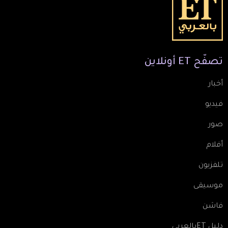
تصفّح
ET
أونلاين
أخبار
فيديو
صور
أفلام
تلفزيون
موسيقى
فاشن
دليل ETبالعربي