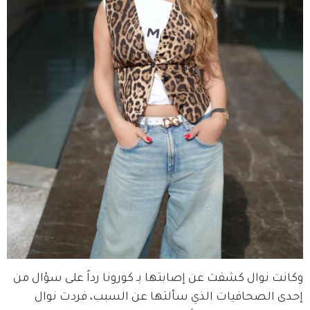
وكانت نوال كشفت عن إصابتها بـ كورونا رداً على سؤال من 
إحدى الصحافيات الذي سألتها عن السبب، فردت نوال 