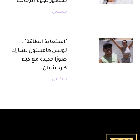
بحضور نجوم الزمالك
ميكس
"استعادة الطاقة"..
لويس هاميلتون يشارك
صورًا جديدة مع كيم
كارداشيان
ميكس