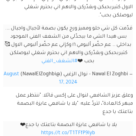
الاول كتيربحبكن وبقدّركن والاهم اني بحترم شغلي 
ليوصلكن بحب".
قدّمت كل شي حلو ومميز ورح يكون بصمة لأجيال واجيال …. 
بس هيدا الشي ما بيحدّلي من الشغف الفني الموجود 
بداخلي … عم حضّر ألبومي ١٦ وكإني عم حضّر ألبومي الاول 🥰
كتيربحبكن وبقدّركن والاهم اني بحترم شغلي ليوصلكن 
بحب ❤️
#الشغف_الفني
— Nawal El Zoghbi - نوال الزغبي (@NawalElZoghbi)
August
17, 2024
وعلق عزيز الشافعي لنوال على إكس قائلا: "ننتظر عمل 
مبهر كالعادة"، لتردّ عليه: "يلا يا شافعي عايزة البصمة 
بتاعتك يا جدع
يلا يا شافعي عايزة البصمة بتاعتك يا جدع❤️ 
https://t.co/T1TFfP9Iyb