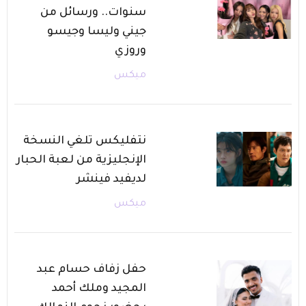
سنوات.. ورسائل من
جيني وليسا وجيسو
وروزي
ميكس
نتفليكس تلغي النسخة
الإنجليزية من لعبة الحبار
لديفيد فينشر
ميكس
حفل زفاف حسام عبد
المجيد وملك أحمد