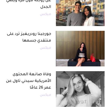
عن زوجته لأول مرة وينهي
الجدل
ميكس
جورجينا رودريغيز ترد على
منتقدي جسمها
ميكس
وفاة صانعة المحتوى
الأمريكية سيدني تاول عن
عمر 26 عامًا
ميكس