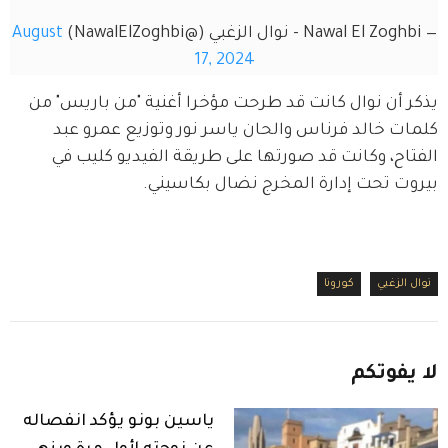
— Nawal El Zoghbi - نوال الزغبي (@NawalElZoghbi)
August
17, 2024
يذكر أن نوال كانت قد طرحت مؤخرا أغنية "من باريس" من 
كلمات خالد فرناس والحان ياسر نور وتوزيع عمرو عبد 
الفتاح، وكانت قد صورتها على طريقة الفيديو كليب في 
بيروت تحت إدارة المخرج نضال بكاسيني.
نوال الزغبي
كورونا
لا
يفوتكم
ياسين بونو يؤكد انفصاله