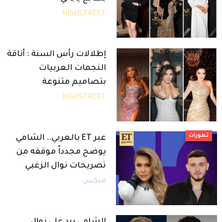
HIGHSTREET
إطلالات رأس السنة : أناقة
النجمات العربيات
بتصاميم متنوعة
HIGHSTREET
تطورات
عبر ET بالعربي.. الشامي
يوضح مجدداً موقفه من
تصريحات نوال الزغبي
ميكس
الشامي يرد على نوال