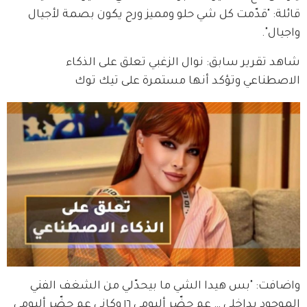
قائلة: "قدّمت كل شي حلو ومميز ورح يكون بصمة لأجيال 
واجيال".
شاهد تقرير سابق: نوال الزغبي تعلق على الذكاء
الاصطناعي وتؤكد أنها مستمرة على تيك توك
واضافت: "بس هيدا الشي ما بيحدّلي من الشغف الفني 
الموجود بداخلي … عم حضّر ألبومي ١٦ وكإني عم حضّر ألبومي 