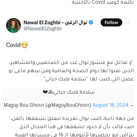
بكلمة كوفيد Covid بالأجنبية.
 "و تفاعل مع منشور نوال عدد من الصحفيين والمشاهير، 
الذين تمنوا لها دوام الصحة والعافية ومن بينهم ماغي بو 
غصن التي كتبت لها: "سلامة قلبك حياتي".
سلامة قلبك حياتي🙏❤️
August 16, 2024
— Maguy Bou Ghosn (@MaguyBouGhosn)
من جهة ثانية، كتبت نوال تغريدة تتعلق بشغفها بالفن، 
حيث قالت بأن لا حدود لشغفها في هذا المجال الذي 
يتزامن مع تحضيرها لألبومها الـ 16 في مسيرتها الفنية 