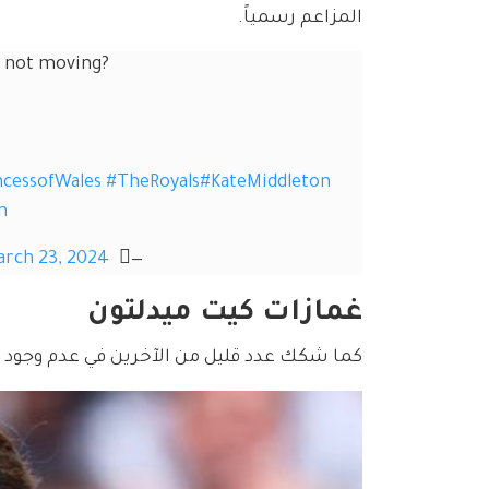
المزاعم رسمياً.
d not moving?
ncessofWales
#TheRoyals
#KateMiddleton
n
rch 23, 2024
— ⃤ WTF World Events (@WTFWorldEvents)
غمازات كيت ميدلتون
كما شكك عدد قليل من الآخرين في عدم وجود غم