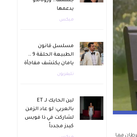
جسمها.. ورونالدو
يدعمها
ميكس
مسلسل قانون
الطبيعة الحلقة 9 ..
يامان يكتشف مفاجأة
تليفزيون
لين الحايك لـ ET
بالعربي: لو عاد الزمن
لشاركت في ذا فويس
كيدز مجدداً
رطان مما 