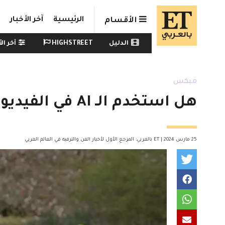
Skip to main conten
الرئيسية
آخر الأخبار
الأقسام
Watch menu
الدليل
HIGHSTREET
آخر الأ
ميكس
هل استخدم الـ AI في الفيديو الأخير لـ كيت ميدلتون ؟
25 مارس 2024 | ET بالعربي: المرجع الأول لأخبار الفن والترفيه في العالم العربي