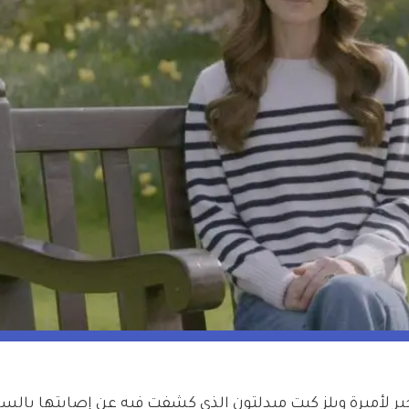
ير لأميرة ويلز كيت ميدلتون الذي كشفت فيه عن إصابتها بالس