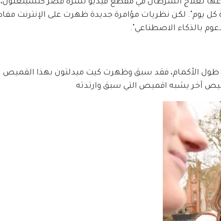
وعها لعلاج السرطان في مقطع فيديو نشره قصر كنسينغتون، ن
ة كل يوم". لكن نظريات مؤامرة جديدة ظهرت على الإنترنت مفاده
وم بالذكاء الاصطناعي".
طول الأكمام، فقد سبق وظهرت كيت ميدلتون بهذا القميص ل
قميص آخر يشبه اقميص التي سبق وارتدته