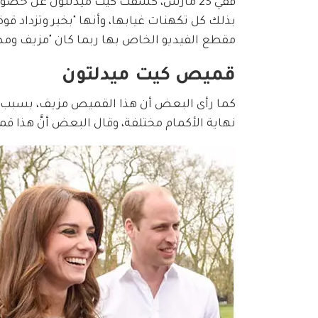
ففي 23 مارس، كشفت كيت ميدلتون عن خض
بذلك كل تكهنات غيابها، وأنها "بخير وتزداد قو
مقطع الفيديو الخاص بها ربما كان "مزيف ومدع
قميص كيت ميدلتون
كما رأى البعض أن هذا القميص مزيف، بسبب 
نهاية الأكمام مختلفة، وقال البعض أنَّ هذا 