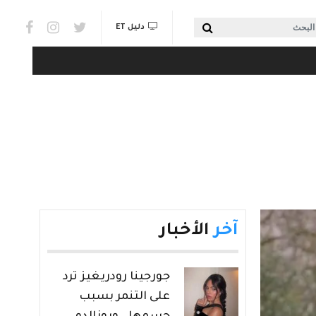
Social links & Watch
بحث
دليل ET
آخر
الأخبار
جورجينا رودريغيز ترد
على التنمر بسبب