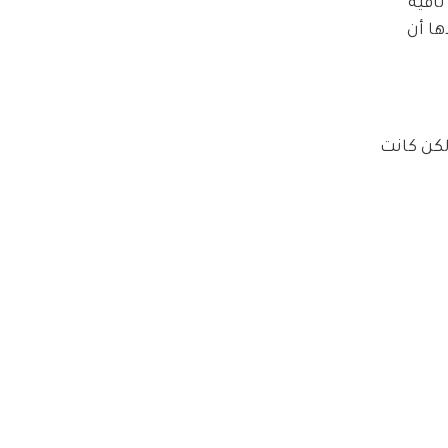
افية 
ا أن 
كن كانت 