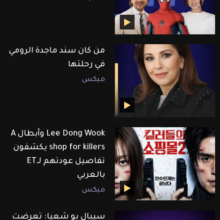
من كان سند ماجدة الرومي
في رحلتها
ميكس
Lee Dong Wook وأبطال A
shop for killers يكشفون
تفاصيل عودتهم لـET
بالعربي
ميكس
سيبال بو شعيا: تعرضت