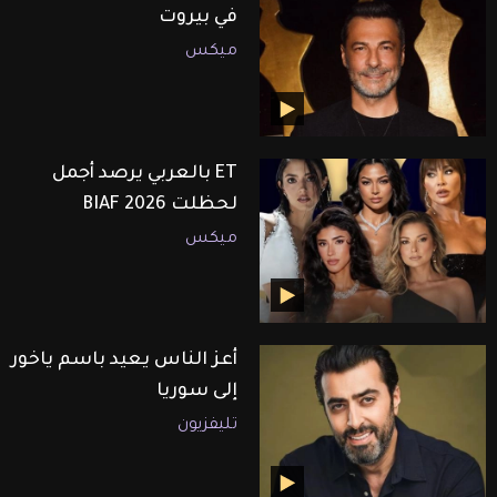
في بيروت
ميكس
ET بالعربي يرصد أجمل
لحظلت BIAF 2026
ميكس
أعز الناس يعيد باسم ياخور
إلى سوريا
تليفزيون