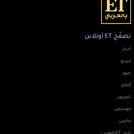
تصفّح
ET
أونلاين
أخبار
فيديو
صور
أفلام
تلفزيون
موسيقى
فاشن
دليل ETبالعربي