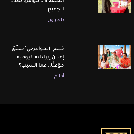
الحلقة 8 .. مؤامرة تهدد
الجميع
تليفزيون
فيلم "الجواهرجي" يعلّق
إعلان إيراداته اليومية
مؤقتًا.. فما السبب؟
أفلام