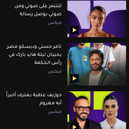
للتنمر على صوتي ومن
صوتي بوصل رسالة
ميكس
تامر حسني وديسكو مصر
يحييان ليلة هايد بارك في
رأس الحكمة
ميكس
جوزيف عطية يعترف أخيراً
أنه مغروم
ميكس