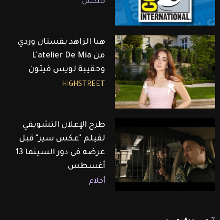
ميكس
هنا الزاهد بفستان وردي
من L’atelier De Mia
وحقيبة لويس فيتون
HIGHSTREET
طرح الإعلان التشويقي
لفيلم "عكس سير" قبل
عرضه في دور السينما 13
أغسطس
أفلام