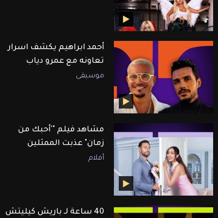
أحمد ابراهيم يكشف اسرار
تعاونه مع عمرو دياب
موسيقى
مشاهد فيلم "'أحبك من
زمان" عذبت الممثلين
أفلام
40 ساعة لـ باريش كيليتش