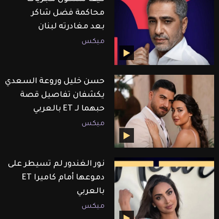
محاكمة فضل شاكر
بعد مغادرته لبنان
ميكس
حسن خليل وروعة السعدي
يكشفان تفاصيل قصة
حبهما لـ ET بالعربي
ميكس
نور الغندور لم تسيطر على
دموعها أمام كاميرا ET
بالعربي
ميكس