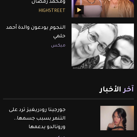
ومحمد رمضان
HIGHSTREET
النجوم يودعون والدة أحمد
حلمي
ميكس
آخر
الأخبار
جورجينا رودريغيز ترد على
التنمر بسبب جسمها..
ورونالدو يدعمها