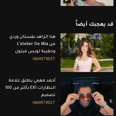
قد
يعجبك
أيضاً
هنا الزاهد بفستان وردي
من L’atelier De Mia
وحقيبة لويس فيتون
HIGHSTREET
أحمد فهمي يطلق علامة
النظارات EXI بأكثر من 100
تصميم
HIGHSTREET