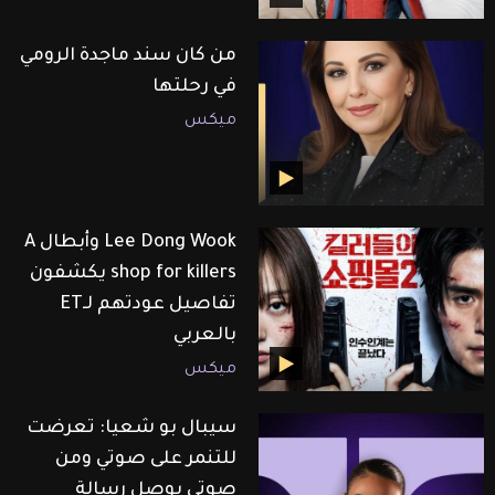
من كان سند ماجدة الرومي
في رحلتها
ميكس
Lee Dong Wook وأبطال A
shop for killers يكشفون
تفاصيل عودتهم لـET
بالعربي
ميكس
سيبال بو شعيا: تعرضت
للتنمر على صوتي ومن
صوتي بوصل رسالة