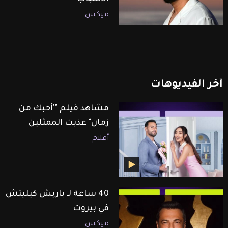
ميكس
آخر
الفيديوهات
مشاهد فيلم "'أحبك من
زمان" عذبت الممثلين
أفلام
40 ساعة لـ باريش كيليتش
في بيروت
ميكس