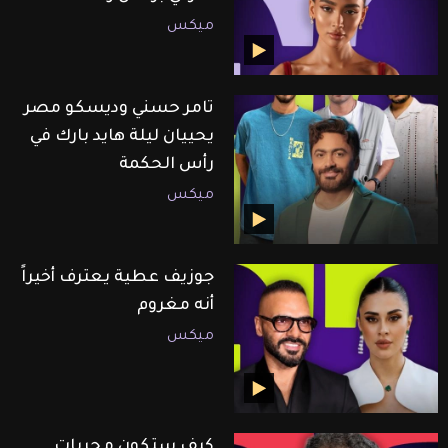
ميكس
تامر حسني وديسكو مصر
يحييان ليلة هايد بارك في
رأس الحكمة
ميكس
جوزيف عطية يعترف أخيراً
أنه مغروم
ميكس
كيف ستكون مجريات