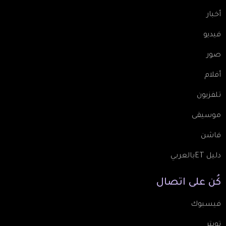
أخبار
فيديو
صور
أفلام
تلفزيون
موسيقى
فاشن
دليل ETبالعربي
كُن
على
اتصال
فيسبوك
تويتر