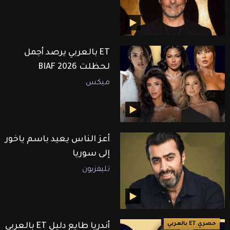
ET بالعربي يرصد أجمل
لحظلت BIAF 2026
ميكس
أعز الناس يعيد باسم ياخور
إلى سوريا
تليفزيون
حصري ET بالعربي
أندريا طايع دليل ET بالعربي