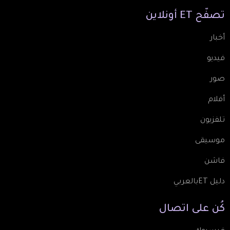
تصفّح
ET
أونلاين
أخبار
فيديو
صور
أفلام
تلفزيون
موسيقى
فاشن
دليل ETبالعربي
كُن
على
اتصال