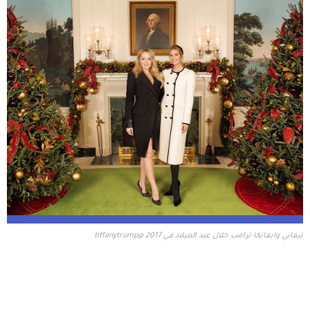
تيفاني وايفانكا ترامب خلال عيد الميلاد في 2017 @tiffanytrump