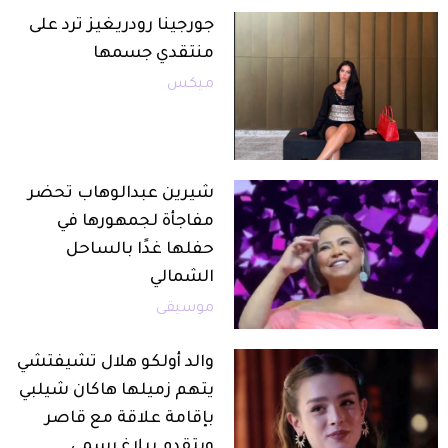
جورجينا رودريغيز ترد على
منتقدي جسمها
ميكس
شيرين عبدالوهاب تحضر
مفاجأة لجمهورها في
حفلها غدًا بالساحل
الشمالي
موسيقى
والد أولكو هلال تشيفتشي
يتهم زميلها هاكان شيلبي
بإقامة علاقة مع قاصر
ويتقدم ببلاغ رسمي