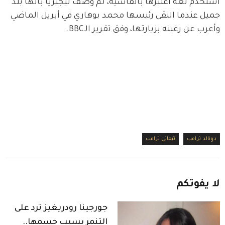
استخدم لغة اعتبرها بالقاسية، ثم وصف نيجيريا بأنها بلد 
جميل عندما التقى رئيسها محمد بوهاري في أبريل الماضي 
وأعرب عن رغبته بزيارتها، وفق تقرير الـBBC.
دونالد ترامب
تيفاني ترامب
لا
يفوتكم
جورجينا رودريغيز ترد على
التنمر بسبب جسمها..