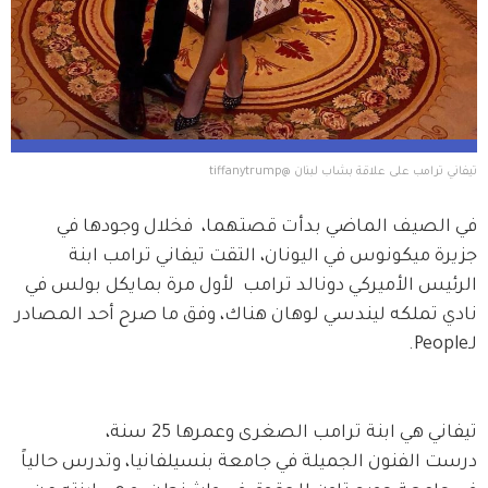
تيفاني ترامب على علاقة بشاب لبنان @tiffanytrump
في الصيف الماضي بدأت قصتهما،  فخلال وجودها في 
جزيرة ميكونوس في اليونان، التقت تيفاني ترامب ابنة 
الرئيس الأميركي دونالد ترامب  لأول مرة بمايكل بولس في 
نادي تملكه ليندسي لوهان هناك، وفق ما صرح أحد المصادر 
لـPeople.
تيفاني هي ابنة ترامب الصغرى وعمرها 25 سنة، 
درست الفنون الجميلة في جامعة بنسيلفانيا، وتدرس حالياً 