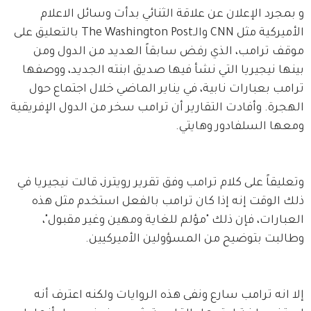
و بمجرد الإعلان عن علاقة الثنائي بدأت وسائل الاعلام 
الأميركية مثل CNN والـThe Washington Post بالتعليق على 
موقف ترامب، الذي رفض سابقاً العديد من الدول ومن 
بينها نيجيريا التي نشأ فيها صديق ابنته الجديد، ووصفها 
ترامب بعبارات نابية، في يناير الماضي خلال اجتماع حول 
الهجرة. وأفادت التقارير أن ترامب سخر من الدول الإفريقية 
ومعها السلفادور وهايتي.
وتعليقاً على كلام ترامب وفق تقرير رويترز، قالت نيجيريا في 
ذلك الوقت إنه إذا كان ترامب بالفعل استخدم مثل هذه 
العبارات، فإن ذلك "مؤلم للغاية ومهين وغير مقبول"، 
وطالبت بتوضيح من المسؤولين الأميركيين.    
إلا انه ترامب سارع ونفى هذه الروايات ولكنه اعترف أنه 