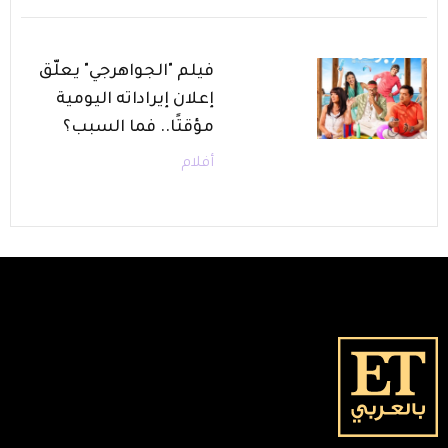
فيلم "الجواهرجي" يعلّق
إعلان إيراداته اليومية
مؤقتًا.. فما السبب؟
أفلام