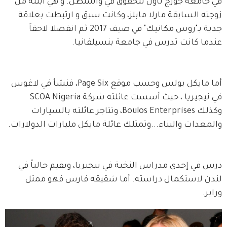
في جامعة جورج تاون للحقوق في واشنطن. و هي ابنته من 
زوجته السابقة مارلا مابلز، وكانت سبق و ارتبطت بعلاقة 
جدية بـ"روس مكانيك" في صيف 2017 ثم انفصلا لاحقاً 
عندما كانت تدرس في جامعة بنسيلفانيا.
أما مايكل بولس وحسب موقع Page Six، فنشأ في لاغوس 
في نيجيريا ، حيث أسست عائلته شركة SCOA Nigeria 
وكذلك Boulos Enterprises، وتتاجر عائلته بالسيارات 
والمعدات والبناء...وتمتلك عائلة مايكل مليارات الدولارات. 
درس في إحدى مدراس النخبة في نيجيريا، ويقيم حالياً في 
لندن لاستكمال دراسته. أما شقيقه فارس فهو ممثل 
ورابر. 