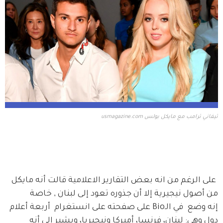
تيفاني ترامب مع مايكل بولس usmagazine.com
 على الرغم من انه بعض التقارير الاعلامية قالت أنه مايكل 
من أصول نيجيرية إلا أن جذوره تعود إلى لبنان , خاصة 
إنه وضع  في الـBio على صفحته على انستغرام  أربعة أعلام 
دول وهي: لبنان، فرنسا، أميركا ونيجيريا، ويشير إلى أنه 