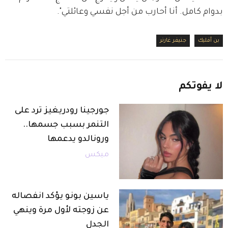
بدوام كامل. أنا أحارب من أجل نفسي وعائلتي". 
بن أفليك
جنيفر غارنر
لا
يفوتكم
جورجينا رودريغيز ترد على
التنمر بسبب جسمها..
ورونالدو يدعمها
ميكس
ياسين بونو يؤكد انفصاله
عن زوجته لأول مرة وينهي
الجدل