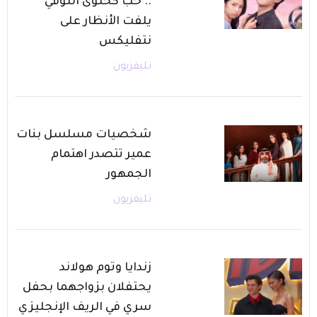
.. حب كحلوى التوفي
يلفت الأنظار على
نتفليكس
تليفزيون
شخصيات مسلسل بنات
عمير تتصدر اهتمام
الجمهور
تليفزيون
زندايا وتوم هولاند
يحتفلان بزواجهما بحفل
سري في الريف الإنجليزي