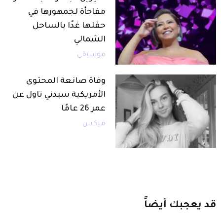
مفاجأة لجمهورها في
حفلها غدًا بالساحل
الشمالي
موسيقى
وفاة صانعة المحتوى
الأمريكية سيدني تاول عن
عمر 26 عامًا
ميكس
قد
يعجبك
أيضاً