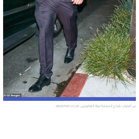
بن أفليك بقناع الجمجة ليلة الهالويين -dailymail.co.uk