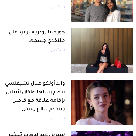
ميكس
جورجينا رودريغيز ترد على
منتقدي جسمها
ميكس
والد أولكو هلال تشيفتشي
يتهم زميلها هاكان شيلبي
بإقامة علاقة مع قاصر
ويتقدم ببلاغ رسمي
ميكس
شيرين عبدالوهاب تحضر