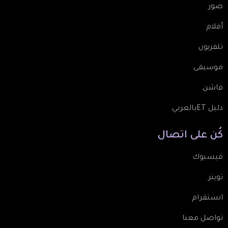
صور
أفلام
تلفزيون
موسيقى
فاشن
دليل ETبالعربي
كُن
على
اتصال
فيسبوك
تويتر
انستقرام
تواصل معنا