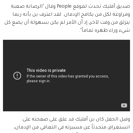
صديق أفليك تحدث لموقع People وقال "الرصانة صعبة 
ومراوغة لكل من يكافح الإدمان. لقد اعترف بن بأنه ربما 
ينزلق من وقت لآخر، إذ أن الأمر لم يكن بسهولة أن يضع كل 
شيء وراء ظهره تماماً".
وقبل الحفل كان بن أفليك قد علق على صفحته على 
انستغرام، متحدثاً عن مسيرته في التعافي من الإدمان، 