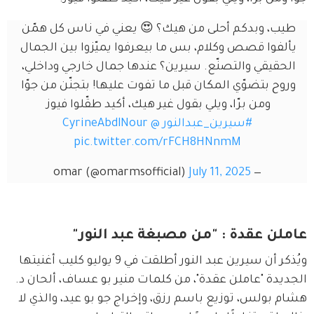
طيب، وبدكم أحلى من هيك؟ 😍 يعني في ناس كل همّن 
يألفوا قصص وكلام، بس ما بيعرفوا يميّزوا بين الجمال 
الحقيقي والتصنّع. سيرين؟ عندها جمال خارجي وداخلي، 
وروح بتضوّي المكان قبل ما تفوت عليها! بتجنّن من جوّا 
ومن برّا، ويلي بقول غير هيك، أكيد طقّلوا فيوز 
#سيرين_عبدالنور
@CyrineAbdlNour
pic.twitter.com/rFCH8HNnmM
July 11, 2025
— omar (@omarmsofficial)
عاملن عقدة : "من مصبغة عبد النور"
ويُذكر أن سيرين عبد النور أطلقت في 9 يوليو كليب أغنيتها 
الجديدة "عاملن عقدة"، من كلمات منير بو عساف، ألحان د. 
هشام بولس، توزيع باسم رزق، وإخراج جو بو عيد، والذي لا 