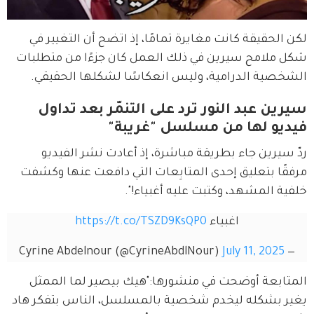
لكن الحقيقة كانت مغايرة تمامًا، إذ اتضح أن التغيير في 
شكل ملامح سيرين في ذلك العمل كان جزءًا من متطلبات 
الشخصية الدرامية، وليس انعكاسًا لشكلها الحقيقي.
سيرين عبد النور ترد على التنمّر بعد تداول
فيديو لها من مسلسل "غريبة"
ردّ سيرين جاء بطريقة مباشرة، إذ أعادت نشر الفيديو 
مرفقًا بتعليق إحدى المتابِعات التي دافعت عنها وكشفت 
خلفية المشهد، وكتبت عليه أغبياء!".
اغبياء 
https://t.co/TSZD9KsQP0
July 11, 2025
— Cyrine Abdelnour (@CyrineAbdlNour)
المتابعة أوضحت في منشورها:"هيك بيصير لما الممثل 
يغير بشكله ليخدم شخصية بالمسلسل، الناس بتفكر هاد 