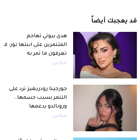
قد
يعجبك
أيضاً
هدى بيوتي تهاجم
المتنمرين على ابنتها نور: لا
تعرفون ما تمر به
ميكس
جورجينا رودريغيز ترد على
التنمر بسبب جسمها..
ورونالدو يدعمها
ميكس