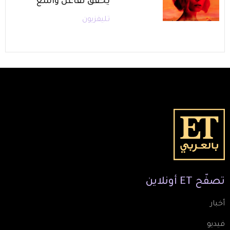
يحقق تفاعل واسع
تليفزيون
تصفّح
ET
أونلاين
أخبار
فيديو