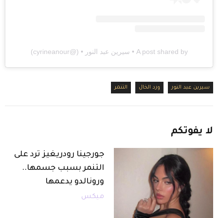
A post shared by • سيرين عبد النور • (@cyrineanour)
سيرين عبد النور
ورد الخال
التنمر
لا
يفوتكم
جورجينا رودريغيز ترد على
التنمر بسبب جسمها..
ورونالدو يدعمها
ميكس