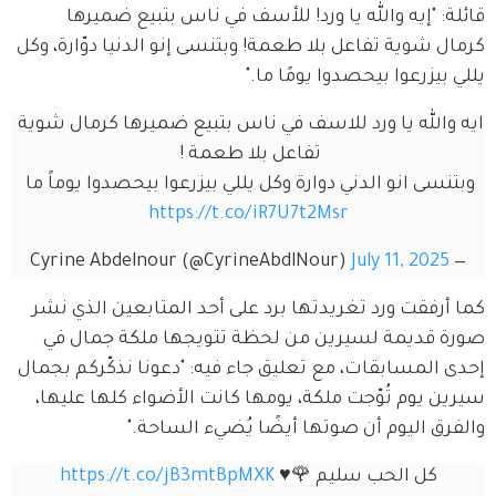
قائلة: "إيه والله يا ورد! للأسف في ناس بتبيع ضميرها 
كرمال شوية تفاعل بلا طعمة! وبتنسى إنو الدنيا دوّارة، وكل 
يللي بيزرعوا بيحصدوا يومًا ما."
ايه والله يا ورد للاسف في ناس بتبيع ضميرها كرمال شوية 
تفاعل بلا طعمة ! 
وبتنسى انو الدني دوارة وكل يللي بيزرعوا بيحصدوا يوماً ما 
https://t.co/iR7U7t2Msr
July 11, 2025
— Cyrine Abdelnour (@CyrineAbdlNour)
كما أرفقت ورد تغريدتها برد على أحد المتابعين الذي نشر 
صورة قديمة لسيرين من لحظة تتويجها ملكة جمال في 
إحدى المسابقات، مع تعليق جاء فيه: "دعونا نذكّركم بجمال 
سيرين يوم تُوّجت ملكة، يومها كانت الأضواء كلها عليها، 
والفرق اليوم أن صوتها أيضًا يُضيء الساحة."
كل الحب سليم 🌹♥️ 
https://t.co/jB3mtBpMXK