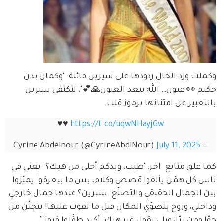
وكملت ورد الخال ردودها على سيرين قائلة: "وكمان بدن 
حكيم 👀 عيون… الله يبعد العيون🙏💕"، لتكتفي سيرين 
بالتعبير عن امتنانها برموز قلب.
♥️♥️ 
https://t.co/uqwNHayjGw
July 11, 2025
— Cyrine Abdelnour (@CyrineAbdlNour)
كما علق متابع  آخر: "طيب، وبدكم أحلى من هيك؟ 
 يعني في 
ناس كل همّن يألفوا قصص وكلام، بس ما بيعرفوا يميّزوا 
بين الجمال الحقيقي والتصنّع. سيرين؟ عندها جمال خارجي 
وداخلي، وروح بتضوّي المكان قبل ما تفوت عليها! بتجنّن من 
جوّا ومن برّا، ويلي بقول غير هيك، أكيد طقّلوا فيوز."