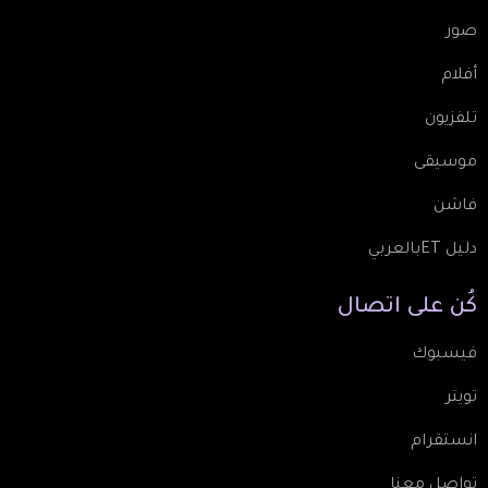
صور
أفلام
تلفزيون
موسيقى
فاشن
دليل ETبالعربي
كُن
على
اتصال
فيسبوك
تويتر
انستقرام
تواصل معنا