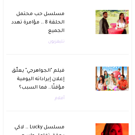
مسلسل حب محتمل
الحلقة 8 .. مؤامرة تهدد
الجميع
تليفزيون
فيلم "الجواهرجي" يعلّق
إعلان إيراداته اليومية
مؤقتًا.. فما السبب؟
أفلام
مسلسل Lucky .. لاكي