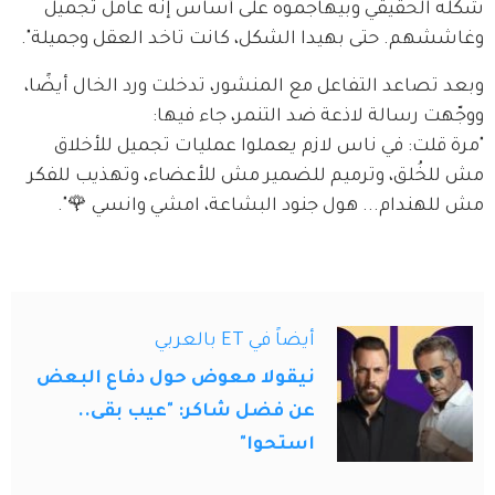
شكله الحقيقي وبيهاجموه على أساس إنه عامل تجميل 
وغاششهم. حتى بهيدا الشكل، كانت تاخد العقل وجميلة".
وبعد تصاعد التفاعل مع المنشور، تدخلت ورد الخال أيضًا، 
ووجّهت رسالة لاذعة ضد التنمر، جاء فيها:
"مرة قلت: في ناس لازم يعملوا عمليات تجميل للأخلاق 
مش للخُلق، وترميم للضمير مش للأعضاء، وتهذيب للفكر 
مش للهندام... هول جنود البشاعة، امشي وانسي 🌹".
أيضاً في ET بالعربي
نيقولا معوض حول دفاع البعض
عن فضل شاكر: "عيب بقى..
استحوا"