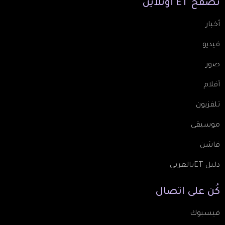
تصفّح
ET
أونلاين
أخبار
فيديو
صور
أفلام
تلفزيون
موسيقى
فاشن
دليل ETبالعربي
كُن
على
اتصال
فيسبوك