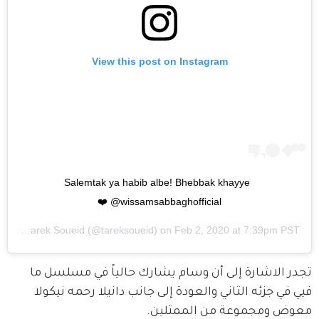
View this post on Instagram
Salemtak ya habib albe! Bhebbak khayye 
@wissamsabbaghofficial ❤️
red by
Tarek Soueid
(@tareksoueid) on
Feb 2, 2020 at 7:39pm PST
تجدر الاشارة إلى أن وسام يشارك حالياً في مسلسل ما 
فيي في جزئه الثاني والعودة إلى جانب دانيلا رحمه نيكولا 
معوض ومجموعة من الممثلين. 