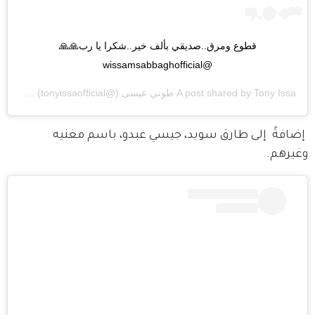
قطوع ومرق..صديقي بألف خير..شكرا يا رب🙏🙏 
@wissamsabbaghofficial
Tony Issa طوني عيسى
A post shared by
(@tonyissaofficial) on
2am PST
 إضافةً  إلى طارق سويد، جيسي عبدو، باسم مغنيه 
وغيرهم. 