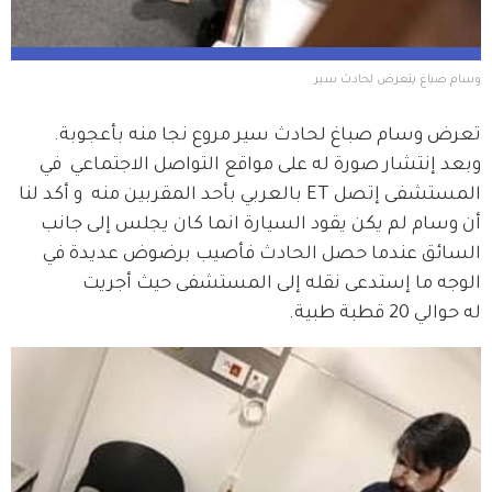
وسام صباغ يتعرض لحادث سير 
تعرض وسام صباغ لحادث سير مروع نجا منه بأعجوبة. 
وبعد إنتشار صورة له على مواقع التواصل الاجتماعي  في 
المستشفى إتصل ET بالعربي بأحد المقربين منه  و أكد لنا 
أن وسام لم يكن يقود السيارة انما كان يجلس إلى جانب 
السائق عندما حصل الحادث فأصيب برضوض عديدة في 
الوجه ما إستدعى نقله إلى المستشفى حيث أجريت 
له حوالي 20 قطبة طبية.