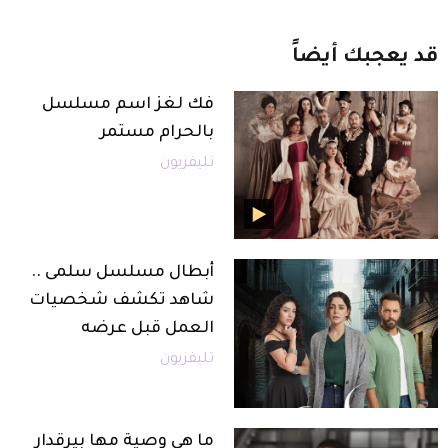
قد
يعجبك
أيضاً
فك لغز اسم مسلسل
بالحرام مستمر
تليفزيون
أبطال مسلسل سلمى ..
شاهد تكشف شخصيات
العمل قبل عرضه
تليفزيون
ما هي وصية مها بيرقدار