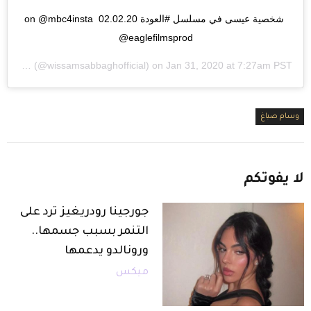
شخصية عيسى في مسلسل #العودة 02.02.20 on @mbc4insta 
@eaglefilmsprod
abbagh
(@wissamsabbaghofficial) on
Jan 31, 2020 at 7:27am PST
وسام صباغ
لا
يفوتكم
جورجينا رودريغيز ترد على
التنمر بسبب جسمها..
ورونالدو يدعمها
ميكس