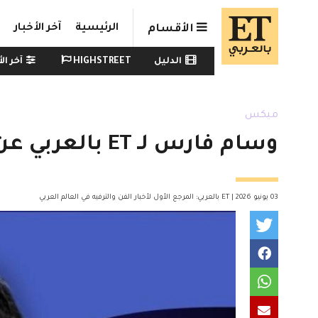
Skip to main conten
الرئيسية
آخر الأخبار
الأقسام
Watch menu
الدليل
HIGHSTREET
آخر الأ
ميكس
وسام فارس لـ ET بالعربي عن ابنته ياسمين: "رح تضل هي بنتي الصغيرة"
03 يونيو 2026 | ET بالعربي: المرجع الأول لأخبار الفن والترفيه في العالم العربي