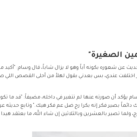
مين الصغيرة"
يث عن شعوره بكونه أباً وهو لا يزال شاباً، قال وسام: "أكيد ما
اختلفت عندي، بس بعدني بقول لهلأ من أحلى القصص اللي ص
 يؤكد أن صورته عنها لم تتغير في داخله، مضيفاً: "قد ما تكون
ائماً بصير فكر إنه بكرا رح ضل عم فكر هيك." وتابع حديثه عن
لمقبلة قائلاً: "حتى لما تصير 18 وتتخرج، ولما تصير بالعشرين وبالثلاثين إن شاء الله، ما بعتقد 