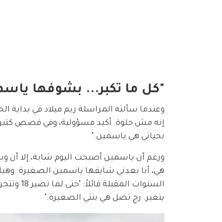
"كل ما تكبر... بشوفها ياس
وعندما سألته المراسلة ريم ميلاد في بداية الحد
إنه مش حلوة. أكيد مسؤولية، وفي قصص كتير 
بحياتي هي ياسمين."
ورغم أن ياسمين أصبحت اليوم شابة، إلا أن وسام
هي، أنا بعدني شايفها ياسمين الصغيرة. وهيك د
السنوات ا
يتغير. رح تضل هي بنتي الصغيرة."