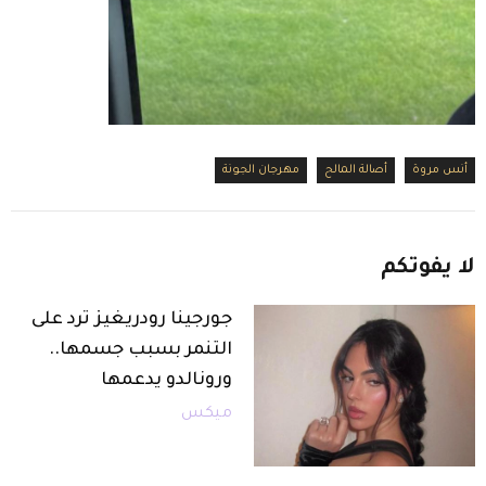
أنس مروة
أصالة المالح
مهرجان الجونة
لا
يفوتكم
جورجينا رودريغيز ترد على
التنمر بسبب جسمها..
ورونالدو يدعمها
ميكس