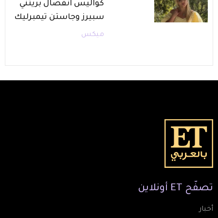
كواليس انفصال بريتني
سبيرز وجاستن تيمبرليك
ميكس
تصفّح
ET
أونلاين
أخبار