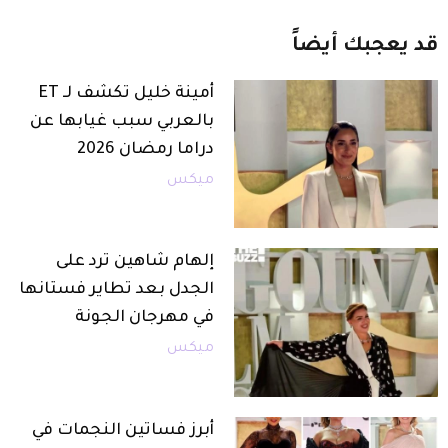
قد
يعجبك
أيضاً
أمينة خليل تكشف لـ ET
بالعربي سبب غيابها عن
دراما رمضان 2026
ميكس
إلهام شاهين ترد على
الجدل بعد تطاير فستانها
في مهرجان الجونة
ميكس
أبرز فساتين النجمات في