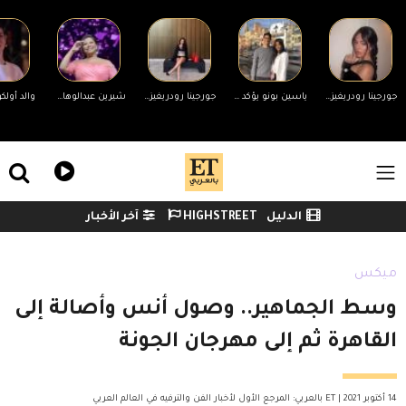
Skip to main conten
جورجينا رودريغيز ترد على التنمر بسبب جسمها.. ورونالدو يدعمها
ياسين بونو يؤكد انفصاله عن زوجته لأول مرة وينهي الجدل
جورجينا رودريغيز ترد على منتقدي جسمها
شيرين عبدالوهاب تحضر مفاجأة لجمهورها في حفلها غدًا بالساحل الشمالي
ile Menu
الدليل
HIGHSTREET
آخر الأخبار
Watch menu
ميكس
وسط الجماهير.. وصول أنس وأصالة إلى
القاهرة ثم إلى مهرجان الجونة
14 أكتوبر 2021 | ET بالعربي: المرجع الأول لأخبار الفن والترفيه في العالم العربي