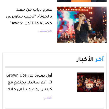
عمرو دياب من حفله
بالجونة: “نجيب ساويرس
حضر معايا أول Award“
موسيقى
آخر
الأخبار
أول صورة من Grown Ups
3.. آدم ساندلر يجتمع مع
كريس روك وسلمى حايك
أفلام