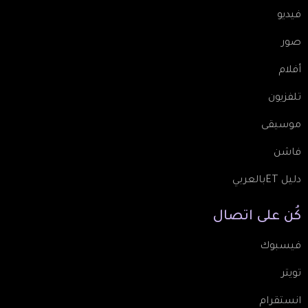
فيديو
صور
أفلام
تلفزيون
موسيقى
فاشن
دليل ETبالعربي
كُن
على
اتصال
فيسبوك
تويتر
انستقرام