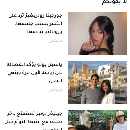
لا
يفوتكم
جورجينا رودريغيز ترد على
التنمر بسبب جسمها..
ورونالدو يدعمها
ميكس
ياسين بونو يؤكد انفصاله
عن زوجته لأول مرة وينهي
الجدل
ميكس
جينيفر لوبيز تستمتع بآخر
صيف مع ابنيها التوأم قبل