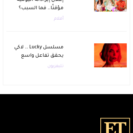
إعلان إيراداته اليومية
مؤقتًا.. فما السبب؟
أفلام
مسلسل Lucky .. لاكي
يحقق تفاعل واسع
تليفزيون