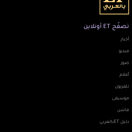
تصفّح
ET
أونلاين
أخبار
فيديو
صور
أفلام
تلفزيون
موسيقى
فاشن
دليل ETبالعربي