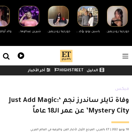
Skip to main conten
جورجينا رودريغيز ترد على التنمر بسبب جسمها.. ورونالدو يدعمها
ياسين بونو يؤكد انفصاله عن زوجته لأول مرة وينهي الجدل
جورجينا رودريغيز ترد على منتقدي جسمها
شيرين عبدالوهاب تحضر مفاجأة لجمهورها في حفلها غدًا بالساحل الشمالي
ile Menu
الدليل
HIGHSTREET
آخر الأخبار
Watch menu
ميكس
وفاة تايلر ساندرز نجم ‘Just Add Magic:
Mystery City’ عن عمر الـ18 عاماً
18 يونيو 2022 | ET بالعربي: المرجع الأول لأخبار الفن والترفيه في العالم العربي