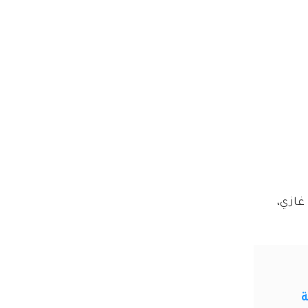
غازي، 
ة