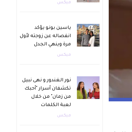
ميكس
ياسين بونو يؤكد
انفصاله عن زوجته لأول
مرة وينهي الجدل
ميكس
نور الغندور و نهى نبيل
تكشفان أسرار "أحبك
من زمان" من خلال
لعبة الكلمات
ميكس