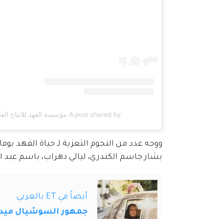
A post shared by مؤسسة الفهد للانتاج الفني (@hayatalfahad)
ووجه عدد من النجوم التعزية لـ حياة الفهد بو
بشار جاسم الكندري، ليالي دهراب، باسم عبد ال
أيضاً في ET بالعربي
جمهور السوشيال ميديا