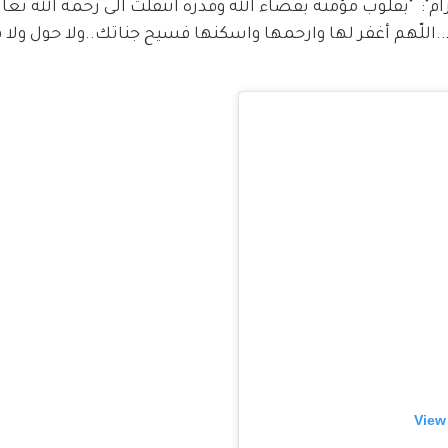
  "بقلوب مؤمنة بقضاء الله وقدره انتقلت الى رحمة الله تعال
اللّهم أغفر لها وارحمها واسكنها فسيح جناتك..ولا حول ولا قو
View