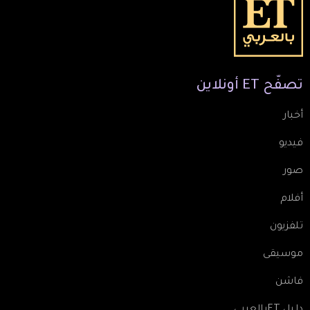
تصفّح
ET
أونلاين
أخبار
فيديو
صور
أفلام
تلفزيون
موسيقى
فاشن
دليل ETبالعربي