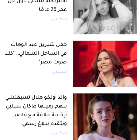
الأمريكية سيدني تاول عن
عمر 26 عامًا
ميكس
حفل شيرين عبد الوهاب
في الساحل الشمالي.. "كلنا
صوت مصر"
ميكس
والد أولكو هلال تشيفتشي
يتهم زميلها هاكان شيلبي
بإقامة علاقة مع قاصر
ويتقدم ببلاغ رسمي
ميكس