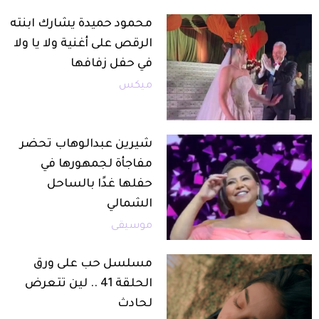
محمود حميدة يشارك ابنته
الرقص على أغنية ولا يا ولا
في حفل زفافها
ميكس
شيرين عبدالوهاب تحضر
مفاجأة لجمهورها في
حفلها غدًا بالساحل
الشمالي
موسيقى
مسلسل حب على ورق
الحلقة 41 .. لين تتعرض
لحادث