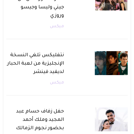
جيني وليسا وجيسو
وروزي
ميكس
نتفليكس تلغي النسخة
الإنجليزية من لعبة الحبار
لديفيد فينشر
ميكس
حفل زفاف حسام عبد
المجيد وملك أحمد
بحضور نجوم الزمالك