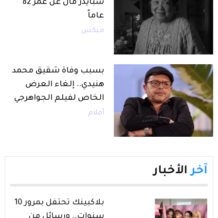
سبايدر مان عن عمر 82
عاماً
ميكس
بسبب وفاة شقيق محمد
هنيدي.. إلغاء العرض
الخاص لفيلم الجواهرجي
أفلام
آخر
الأخبار
بلاكبينك تحتفل بمرور 10
سنوات.. ورسائل من