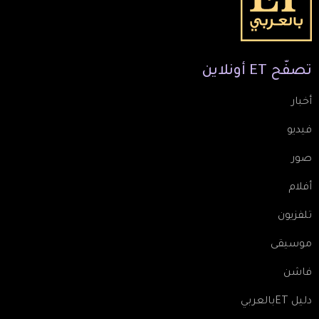
تصفّح
ET
أونلاين
أخبار
فيديو
صور
أفلام
تلفزيون
موسيقى
فاشن
دليل ETبالعربي