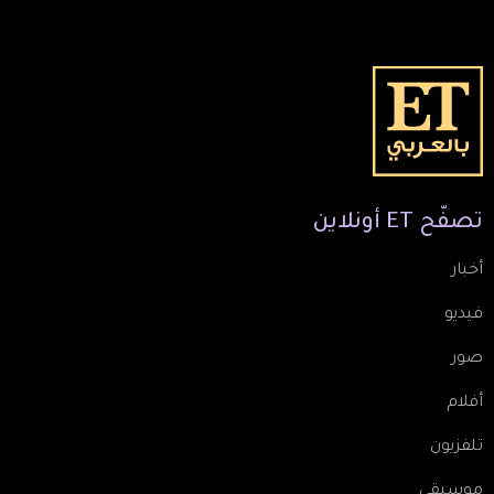
تصفّح
ET
أونلاين
أخبار
فيديو
صور
أفلام
تلفزيون
موسيقى