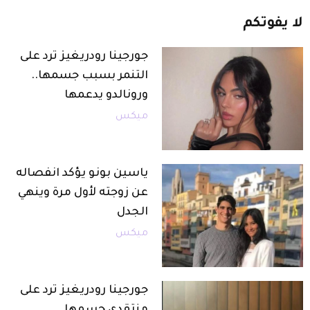
لا
يفوتكم
جورجينا رودريغيز ترد على
التنمر بسبب جسمها..
ورونالدو يدعمها
ميكس
ياسين بونو يؤكد انفصاله
عن زوجته لأول مرة وينهي
الجدل
ميكس
جورجينا رودريغيز ترد على
منتقدي جسمها