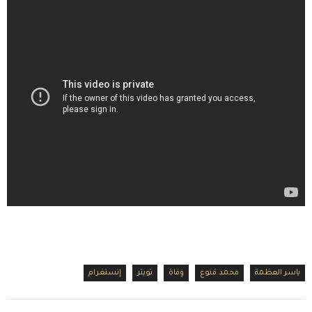
ياسر العظمة
محمد قنوع
وفاة
تويتر
إنستغرام