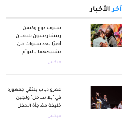
آخر
الأخبار
سنوب دوغ وكيفن
ريتشاردسون يلتقيان
أخيرًا بعد سنوات من
تشبيههما بالتوأم
ميكس
عمرو دياب يلتقي جمهوره
في "يلا ساحل" ولجين
خليفة مفاجأة الحفل
ميكس