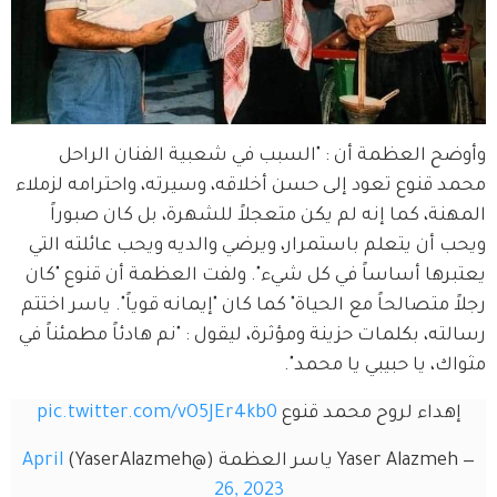
وأوضح العظمة أن : "السبب في شعبية الفنان الراحل 
محمد قنوع تعود إلى حسن أخلاقه، وسيرته، واحترامه لزملاء 
المهنة، كما إنه لم يكن متعجلاً للشهرة، بل كان صبوراً 
ويحب أن يتعلم باستمرار، ويرضي والديه ويحب عائلته التي 
يعتبرها أساساً في كل شيء". ولفت العظمة أن قنوع "كان 
رجلاً متصالحاً مع الحياة" كما كان "إيمانه قوياً". ياسر اختتم 
رسالته، بكلمات حزينة ومؤثرة، ليقول : "نم هادئاً مطمئناً في 
مثواك، يا حبيبي يا محمد".
إهداء لروح محمد قنوع 
pic.twitter.com/vO5JEr4kb0
— Yaser Alazmeh ياسر العظمة (@YaserAlazmeh)
April
26, 2023