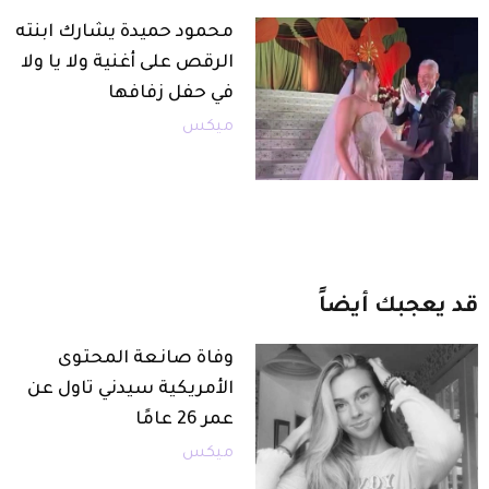
محمود حميدة يشارك ابنته
الرقص على أغنية ولا يا ولا
في حفل زفافها
ميكس
قد
يعجبك
أيضاً
وفاة صانعة المحتوى
الأمريكية سيدني تاول عن
عمر 26 عامًا
ميكس