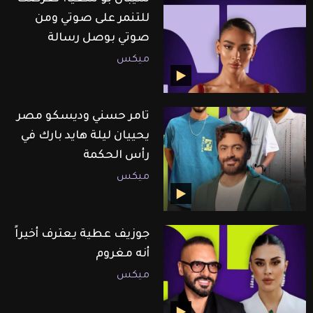
للتنمر على صوتي ومن
صوتي بوصل رسالة
ميكس
تامر حسني وديسكو مصر
يحييان ليلة هايد بارك في
رأس الحكمة
ميكس
جوزيف عطية يعترف أخيراً
أنه مغروم
ميكس