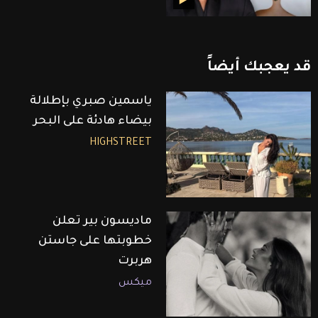
قد
يعجبك
أيضاً
ياسمين صبري بإطلالة
بيضاء هادئة على البحر
HIGHSTREET
ماديسون بير تعلن
خطوبتها على جاستن
هربرت
ميكس