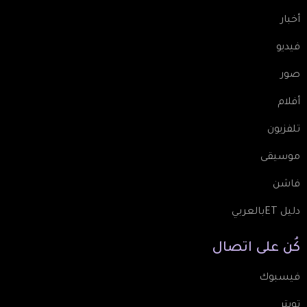
أخبار
فيديو
صور
أفلام
تلفزيون
موسيقى
فاشن
دليل ETبالعربي
كُن
على
اتصال
فيسبوك
تويتر