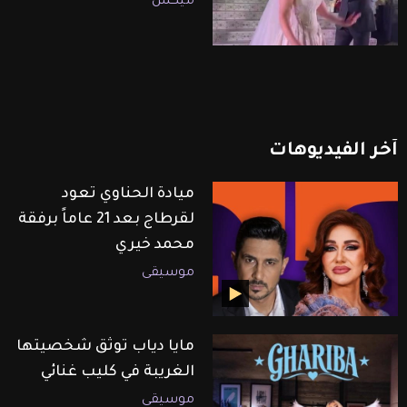
ميكس
آخر
الفيديوهات
ميادة الحناوي تعود
لقرطاج بعد 21 عاماً برفقة
محمد خيري
موسيقى
مايا دياب توثق شخصيتها
الغريبة في كليب غنائي
موسيقى