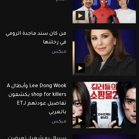
من كان سند ماجدة الرومي
في رحلتها
ميكس
Lee Dong Wook وأبطال A
shop for killers يكشفون
تفاصيل عودتهم لـET
بالعربي
ميكس
سيبال بو شعيا: تعرضت