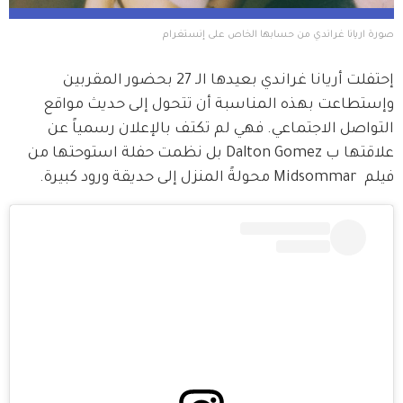
صورة اريانا غراندي من حسابها الخاص على إنستغرام  
إحتفلت أريانا غراندي بعيدها الـ 27 بحضور المقربين 
وإستطاعت بهذه المناسبة أن تتحول إلى حديث مواقع 
التواصل الاجتماعي. فهي لم تكتف بالإعلان رسمياً عن 
علاقتها ب Dalton Gomez بل نظمت حفلة استوحتها من 
فيلم  Midsommar محولةً المنزل إلى حديقة ورود كبيرة.