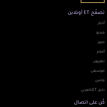
تصفّح
ET
أونلاين
أخبار
فيديو
صور
أفلام
تلفزيون
موسيقى
فاشن
دليل ETبالعربي
كُن
على
اتصال