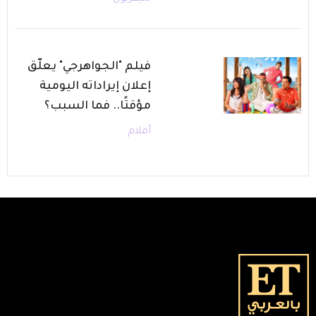
فيلم "الجواهرجي" يعلّق
إعلان إيراداته اليومية
مؤقتًا.. فما السبب؟
أفلام