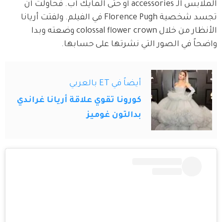
الملابس الـ accessories أو حتى المايك أب. فحاولت أن 
تجسد شخصية Florence Pugh في الفيلم. ولفتت أريانا 
الأنظار من خلال colossal flower crown وضعته وبدا 
واضحاً في الصور التي نشرتها على حسابها.
أيضاً في ET بالعربي
كورونا تقوي علاقة أريانا غراندي
بدالتون غوميز