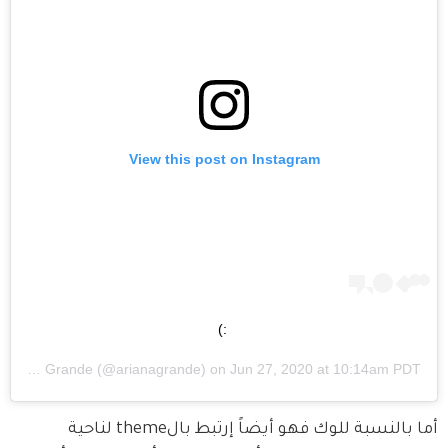
View this post on Instagram
:)
Ariana Grande
(@arianagrande) on
Jun 27, 2020 at 10:14am PDT
أما بالنسبة للوك فهو أيضاً إرتبط بالtheme لناحية 