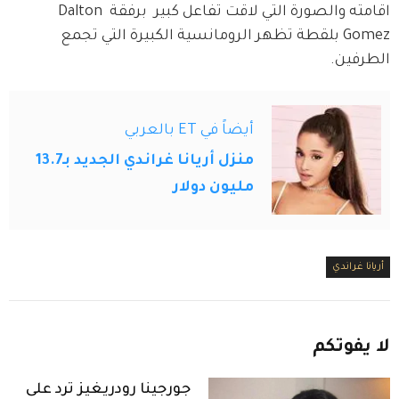
اقامته والصورة التي لاقت تفاعل كبير  برفقة Dalton 
Gomez بلقطة تظهر الرومانسية الكبيرة التي تجمع 
الطرفين.  
أيضاً في ET بالعربي
منزل أريانا غراندي الجديد بـ13.7
مليون دولار
أريانا غراندي
لا
يفوتكم
جورجينا رودريغيز ترد على