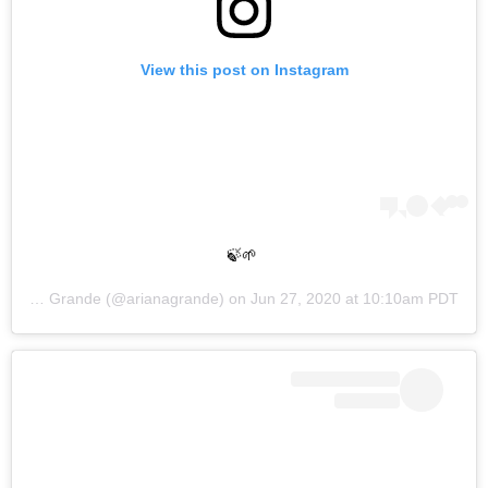
View this post on Instagram
🌱🍃
Ariana Grande
(@arianagrande) on
Jun 27, 2020 at 10:10am PDT