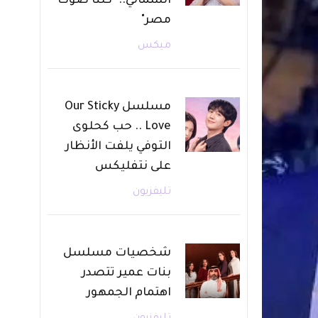
الشمالي.. "كلنا صوت
مصر"
ميكس
مسلسل Our Sticky
Love .. حب كحلوى
التوفي يلفت الأنظار
على نتفليكس
تليفزيون
شخصيات مسلسل
بنات عمير تتصدر
اهتمام الجمهور