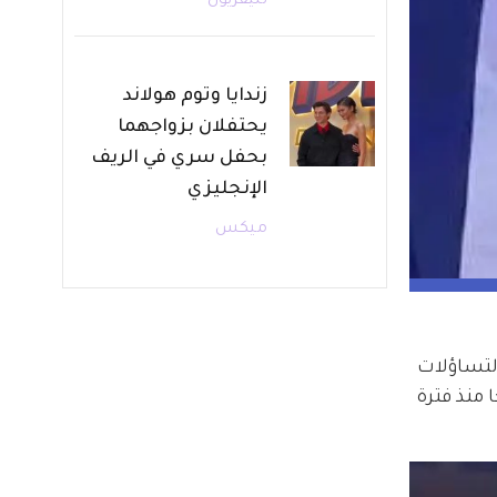
تليفزيون
زندايا وتوم هولاند
يحتفلان بزواجهما
بحفل سري في الريف
الإنجليزي
ميكس
بد الحي، الذي أقيم يوم الأحد في 23 يونيو 2024، عادت التساؤلات 
، كما تزوّجا منذ فترة 