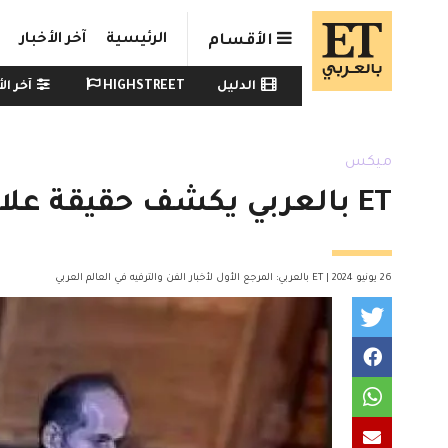
Skip to main conten
الرئيسية
آخر الأخبار
الأقسام
Watch menu
الدليل
HIGHSTREET
آخر الأ
ميكس
ET بالعربي يكشف حقيقة علاقة نادين تحسين بيك و إياد عيسى
26 يونيو 2024 | ET بالعربي: المرجع الأول لأخبار الفن والترفيه في العالم العربي