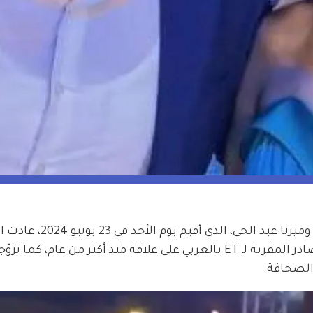
بعد حضورهما معاً لحفل زفاف كرم الشعراني وميرنا ع
حول طبيعة علاقة الثنائي، واللذان بحسب المصادر المقربة لـ ET بالعربي على علاقة منذ أكثر من عام
الصحافة.