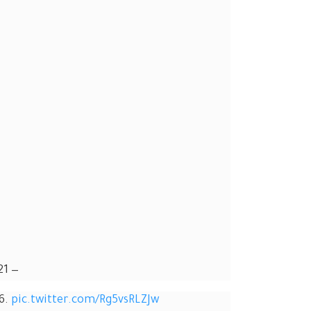
— 21 (@21metgala)
6. 
pic.twitter.com/Rg5vsRLZJw