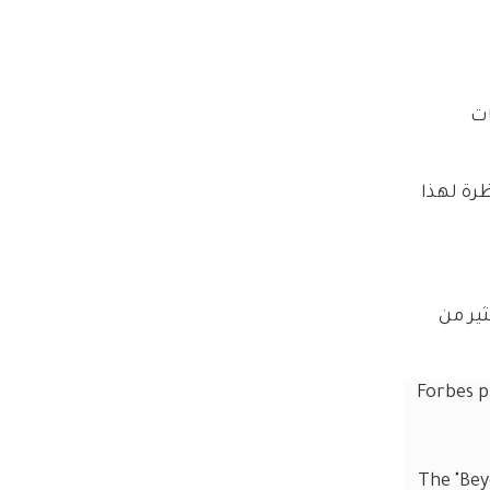
ات 
رة لهذا 
ير من 
Forbes p
The "Bey