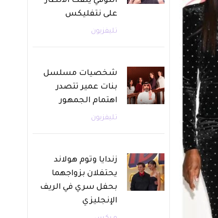
التوفي يلفت الأنظار
على نتفليكس
تليفزيون
شخصيات مسلسل
بنات عمير تتصدر
اهتمام الجمهور
تليفزيون
زندايا وتوم هولاند
يحتفلان بزواجهما
بحفل سري في الريف
الإنجليزي