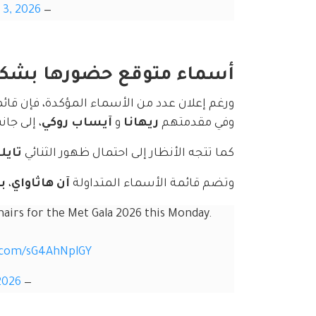
 3, 2026
— About Music (@AboutMusicYT)
أسماء متوقع حضورها بشكل
ورغم إعلان عدد من الأسماء المؤكدة، فإن قائ
وفي مقدمتهم 
ريهانا
 و 
آيساب روكي
، إلى جان
كما تتجه الأنظار إلى احتمال ظهور الثنائي 
تايل
وتضم قائمة الأسماء المتداولة 
آن هاثاواي
، 
با
airs for the Met Gala 2026 this Monday.
r.com/sG4AhNplGY
2026
— Pop Crave (@PopCrave)