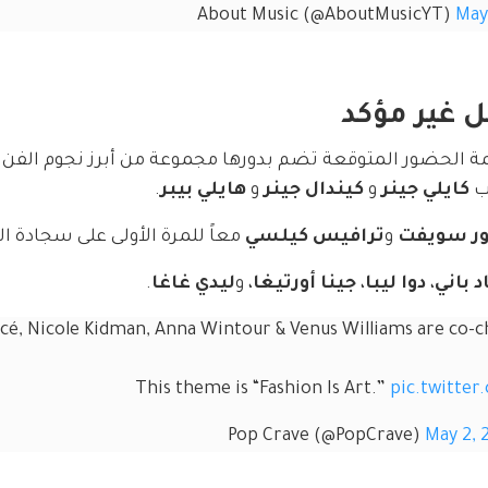
May
 غير مؤكد
مة الحضور المتوقعة تضم بدورها مجموعة من أبرز نجوم الفن 
ب 
كايلي جينر
 و 
كيندال جينر
 و 
هايلي بيبر
.
ور سويفت
 و
ترافيس كيلسي
 معاً للمرة الأولى على سجادة ال
د باني
، 
دوا ليبا
، 
جينا أورتيغا
، و
ليدي غاغا
.
é, Nicole Kidman, Anna Wintour & Venus Williams are co-ch
This theme is “Fashion Is Art.” 
pic.twitte
May 2, 