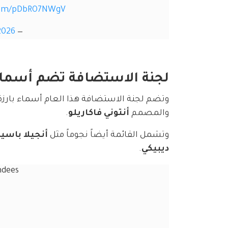
.com/pDbRO7NWgV
2026
— Pop Tingz (@PopTingz)
لجنة الاستضافة تضم أسماء
وتضم لجنة الاستضافة هذا العام أسماء بارزة
والمصمم 
أنتوني فاكاريلو
.
وتشمل القائمة أيضاً نجوماً مثل 
أنجيلا باسي
ديبيكي
.
ndees