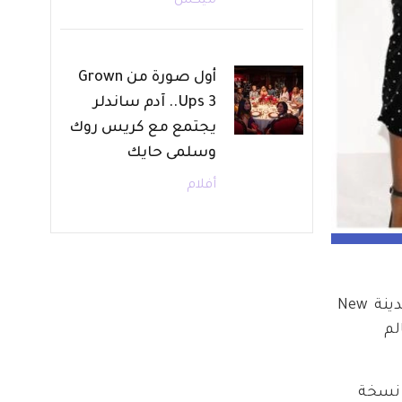
ميكس
أول صورة من Grown
Ups 3.. آدم ساندلر
يجتمع مع كريس روك
وسلمى حايك
أفلام
تتجه الأنظار إلى حفل Met Gala 2026 المرتقب، الذي يُقام في 4 مايو في The Metropolitan Museum of Art بمدينة New 
لم 
 نسخة 