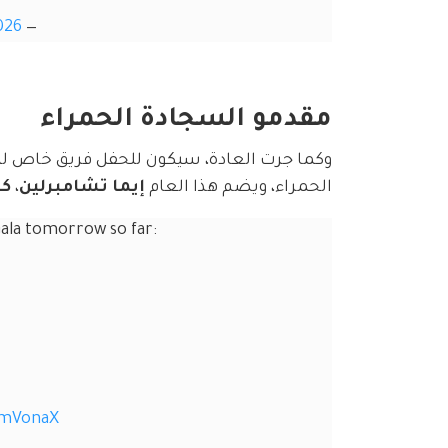
026
— EMPIRE (@EmpireIX)
مقدمو السجادة الحمراء
وكما جرت العادة، سيكون للحفل فريق خاص لت
الحمراء، ويضم هذا العام 
إيما تشامبرلين
، 
كا
Gala tomorrow so far:
qmVonaX