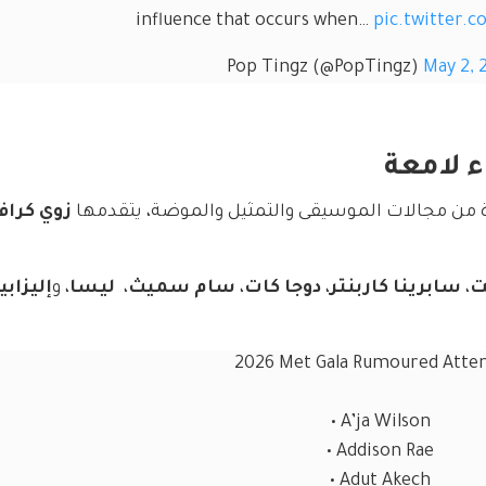
influence that occurs when… 
pic.twitter
May 2, 
 لامعة
 من مجالات الموسيقى والتمثيل والموضة، يتقدمها 
زوي كراف
ت
، 
سابرينا كاربنتر
، 
دوجا كات
، 
سام سميث
،  
ليسا
، و
إليزابي
2026 Met Gala Rumoured Atte
• A’ja Wilson
• Addison Rae
• Adut Akech