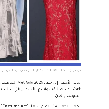
من هنّ رئيسات الـ Met Gala 2026؟ كل ما نعرفه حتى الآن - الصور من انستغرام النجمات 
York ، وسط ترقب واسع للأسماء التي ستسير 
الموضة والفن.
يحمل الحفل هذا العام شعار 
"Costume Art"
،